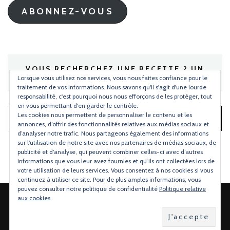
ABONNEZ-VOUS
VOUS RECHERCHEZ UNE RECETTE ? UN
INGRÉDIENT ?
Lorsque vous utilisez nos services, vous nous faites confiance pour le
traitement de vos informations. Nous savons qu'il s'agit d'une lourde
responsabilité, c'est pourquoi nous nous efforçons de les protéger, tout
en vous permettant d'en garder le contrôle.
Les cookies nous permettent de personnaliser le contenu et les
Rechercher :
annonces, d’offrir des fonctionnalités relatives aux médias sociaux et
d’analyser notre trafic. Nous partageons également des informations
sur l’utilisation de notre site avec nos partenaires de médias sociaux, de
publicité et d’analyse, qui peuvent combiner celles-ci avec d’autres
informations que vous leur avez fournies et qu’ils ont collectées lors de
votre utilisation de leurs services. Vous consentez à nos cookies si vous
continuez à utiliser ce site. Pour de plus amples informations, vous
pouvez consulter notre politique de confidentialité
Politique relative
aux cookies
2026 Copyright
Torchons & Serviettes
.
Blossom Mommy Blog |
Développé par
Blossom Themes
.Propulsé par
WordPress
.
Politique de confidentialité