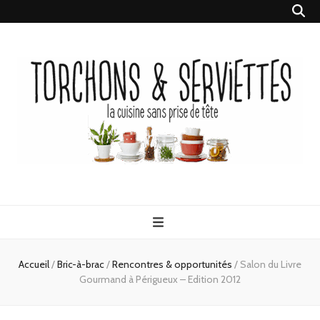
Torchons &
la cuisine sans prise de tête
Serviettes
Accueil
/
Bric-à-brac
/
Rencontres & opportunités
/
Salon du Livre
Gourmand à Périgueux – Edition 2012