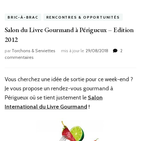
BRIC-À-BRAC
RENCONTRES & OPPORTUNITÉS
Salon du Livre Gourmand à Périgueux – Edition
2012
par
Torchons & Serviettes
mis à jour le
29/08/2018
2
sur
commentaires
Salon
du
Livre
Vous cherchez une idée de sortie pour ce week-end ?
Gourmand
Je vous propose un rendez-vous gourmand à
à
Périgueux
Périgueux où se tient justement le
Salon
–
International du Livre Gourmand
!
Edition
2012