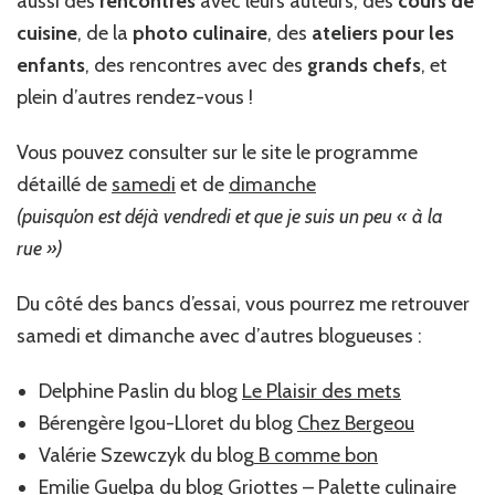
aussi des
rencontres
avec leurs auteurs, des
cours de
cuisine
, de la
photo culinaire
, des
ateliers pour les
enfants
, des rencontres avec des
grands chefs
, et
plein d’autres rendez-vous !
Vous pouvez consulter sur le site le programme
détaillé de
samedi
et de
dimanche
(puisqu’on est déjà vendredi et
que je suis un peu « à la
rue »)
Du côté des bancs d’essai, vous pourrez me retrouver
samedi et dimanche avec d’autres blogueuses :
Delphine Paslin du blog
Le Plaisir des mets
Bérengère Igou-Lloret du blog
Chez Bergeou
Valérie Szewczyk du blog
B comme bon
Emilie Guelpa du blog
Griottes – Palette culinaire