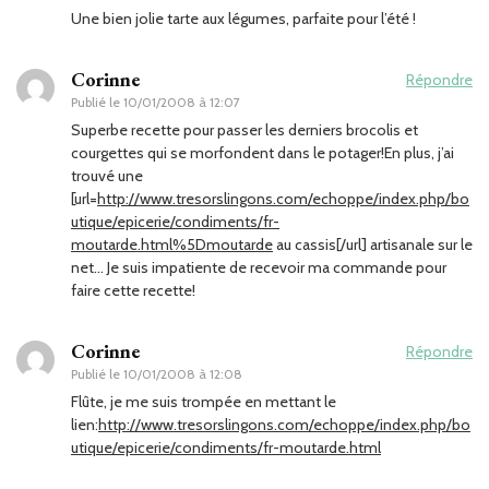
Une bien jolie tarte aux légumes, parfaite pour l’été !
Corinne
Répondre
Publié le
10/01/2008 à 12:07
Superbe recette pour passer les derniers brocolis et
courgettes qui se morfondent dans le potager!En plus, j’ai
trouvé une
[url=
http://www.tresorslingons.com/echoppe/index.php/bo
utique/epicerie/condiments/fr-
moutarde.html%5Dmoutarde
au cassis[/url] artisanale sur le
net… Je suis impatiente de recevoir ma commande pour
faire cette recette!
Corinne
Répondre
Publié le
10/01/2008 à 12:08
Flûte, je me suis trompée en mettant le
lien:
http://www.tresorslingons.com/echoppe/index.php/bo
utique/epicerie/condiments/fr-moutarde.html