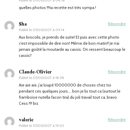
Publié le
07/01/2007 à 08:18
quelles photos !!!ta recette est très sympa !
$ha
Répondre
Publié le
07/01/2007 à 09:14
Aux brocolis, je prends de suite! Et puis avec cette photo
c’est impossible de dire non! Même de bon matin!! Je n’ai
jamais goûté la moutarde au cassis. On ressent beaucoup le
cassis?
Claude-Olivier
Répondre
Publié le
07/01/2007 à 18:58
Aie aie aie, j’ai loupé 10000000 de choses chez toi
pendant ces quelques jours…. bon je lis tout ca (surtout le
framboise nutella facon tira) du joli travail tout ca, bravo
Cess !!!! biz
valerie
Répondre
Publié le
07/01/2007 à 19:03