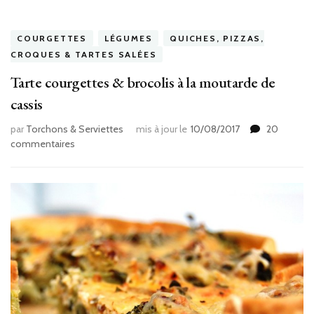
COURGETTES
LÉGUMES
QUICHES, PIZZAS,
CROQUES & TARTES SALÉES
Tarte courgettes & brocolis à la moutarde de
cassis
par
Torchons & Serviettes
mis à jour le
10/08/2017
20
sur
commentaires
Tarte
courgettes
&
brocolis
à
la
moutarde
de
cassis