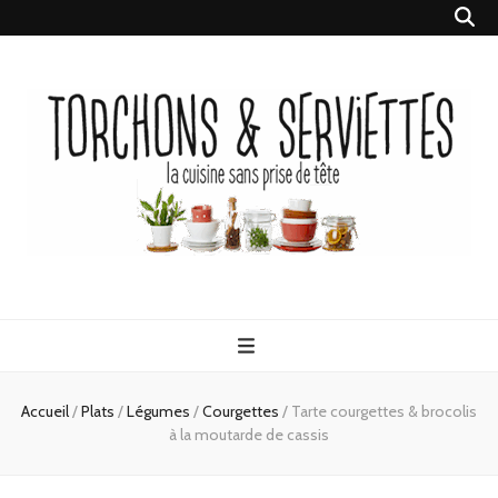
Torchons &
la cuisine sans prise de tête
Serviettes
Accueil
/
Plats
/
Légumes
/
Courgettes
/
Tarte courgettes & brocolis
à la moutarde de cassis