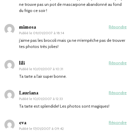
ne trouve pas un pot de mascarpone abandonné au fond
du frigo ce soir !
mimosa
Répondre
Publié le
09/01/2007 à 18:14
j’aime pas les brocoli mais ça ne m’empêche pas de trouver
tes photos très jolies!
lili
Répondre
Publié le
10/01/2007 à 10:31
Ta tarte a l’air super bonne.
Lauriana
Répondre
Publié le
10/01/2007 à 12:33
Ta tarte est splendide! Les photos sont magiques!
eva
Répondre
Publié le
17/01/2007 à 09:42