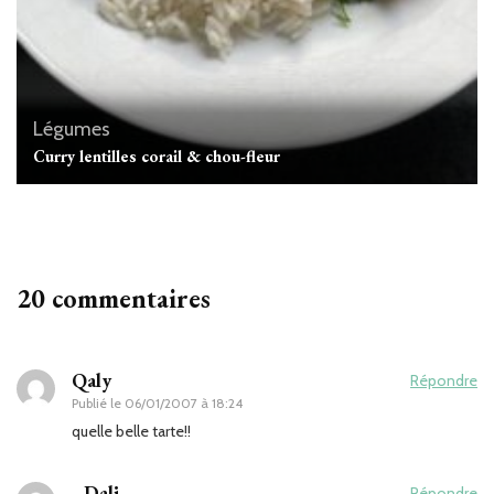
Légumes
Curry lentilles corail & chou-fleur
20 commentaires
Qaly
Répondre
Publié le
06/01/2007 à 18:24
quelle belle tarte!!
_Dali_
Répondre