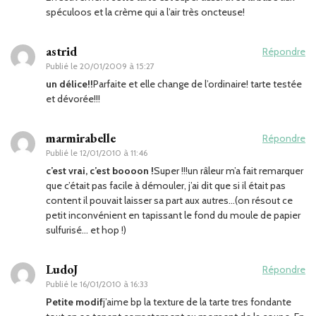
spéculoos et la crème qui a l’air très oncteuse!
astrid
Répondre
Publié le
20/01/2009 à 15:27
un délice!!
Parfaite et elle change de l’ordinaire! tarte testée
et dévorée!!!
marmirabelle
Répondre
Publié le
12/01/2010 à 11:46
c’est vrai, c’est boooon !
Super !!!un râleur m’a fait remarquer
que c’était pas facile à démouler, j’ai dit que si il était pas
content il pouvait laisser sa part aux autres…(on résout ce
petit inconvénient en tapissant le fond du moule de papier
sulfurisé… et hop !)
LudoJ
Répondre
Publié le
16/01/2010 à 16:33
Petite modif
j’aime bp la texture de la tarte tres fondante