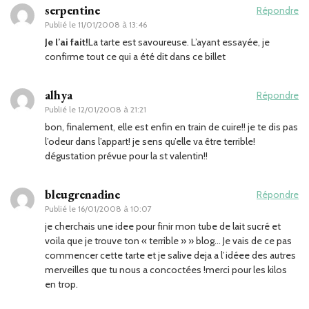
serpentine
Répondre
Publié le
11/01/2008 à 13:46
Je l’ai fait!
La tarte est savoureuse. L’ayant essayée, je
confirme tout ce qui a été dit dans ce billet
alhya
Répondre
Publié le
12/01/2008 à 21:21
bon, finalement, elle est enfin en train de cuire!! je te dis pas
l’odeur dans l’appart! je sens qu’elle va être terrible!
dégustation prévue pour la st valentin!!
bleugrenadine
Répondre
Publié le
16/01/2008 à 10:07
je cherchais une idee pour finir mon tube de lait sucré et
voila que je trouve ton « terrible » » blog… Je vais de ce pas
commencer cette tarte et je salive deja a l’idéee des autres
merveilles que tu nous a concoctées !merci pour les kilos
en trop.