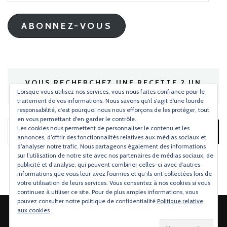
mail
ABONNEZ-VOUS
VOUS RECHERCHEZ UNE RECETTE ? UN
INGRÉDIENT ?
Lorsque vous utilisez nos services, vous nous faites confiance pour le
traitement de vos informations. Nous savons qu'il s'agit d'une lourde
responsabilité, c'est pourquoi nous nous efforçons de les protéger, tout
en vous permettant d'en garder le contrôle.
Les cookies nous permettent de personnaliser le contenu et les
Rechercher :
annonces, d’offrir des fonctionnalités relatives aux médias sociaux et
d’analyser notre trafic. Nous partageons également des informations
sur l’utilisation de notre site avec nos partenaires de médias sociaux, de
publicité et d’analyse, qui peuvent combiner celles-ci avec d’autres
informations que vous leur avez fournies et qu’ils ont collectées lors de
votre utilisation de leurs services. Vous consentez à nos cookies si vous
continuez à utiliser ce site. Pour de plus amples informations, vous
pouvez consulter notre politique de confidentialité
Politique relative
aux cookies
2026 Copyright
Torchons & Serviettes
.
Blossom Mommy Blog |
Développé par
Blossom Themes
.Propulsé par
WordPress
.