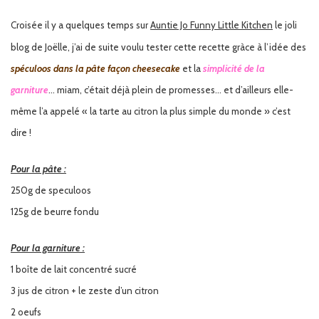
Croisée il y a quelques temps sur
Auntie Jo Funny Little Kitchen
le joli
blog de Joëlle, j’ai de suite voulu tester cette recette gràce à l’idée des
spéculoos dans la pâte façon cheesecake
et la
simplicité de la
garniture
… miam, c’était déjà plein de promesses… et d’ailleurs elle-
même l’a appelé « la tarte au citron la plus simple du monde » c’est
dire !
Pour la pâte :
250g de speculoos
125g de beurre fondu
Pour la garniture :
1 boîte de lait concentré sucré
3 jus de citron + le zeste d’un citron
2 oeufs