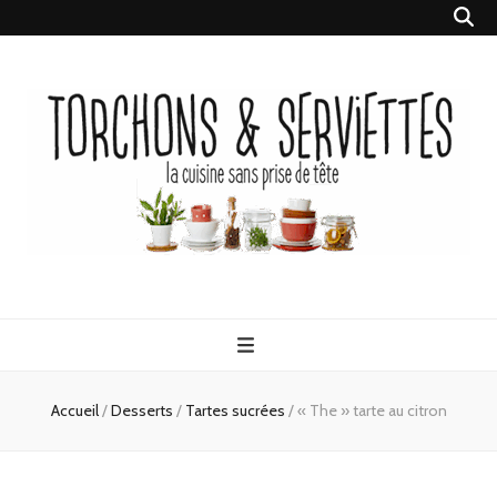
Torchons &
la cuisine sans prise de tête
Serviettes
Accueil
/
Desserts
/
Tartes sucrées
/
« The » tarte au citron