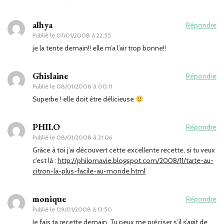
alhya
Répondre
Publié le
07/01/2008 à 22:55
je la tente demain!! elle m’a l’air trop bonne!!
Ghislaine
Répondre
Publié le
08/01/2008 à 00:11
Superbe ! elle doit être délicieuse
PHILO
Répondre
Publié le
08/01/2008 à 21:06
Grâce à toi j’ai découvert cette excellente recette, si tu veux
c’est là :
http://philomavie.blogspot.com/2008/11/tarte-au-
citron-la-plus-facile-au-monde.html
monique
Répondre
Publié le
09/01/2008 à 13:50
Je fais ta recette demain. Tu peux me préciser s’il s’agit de