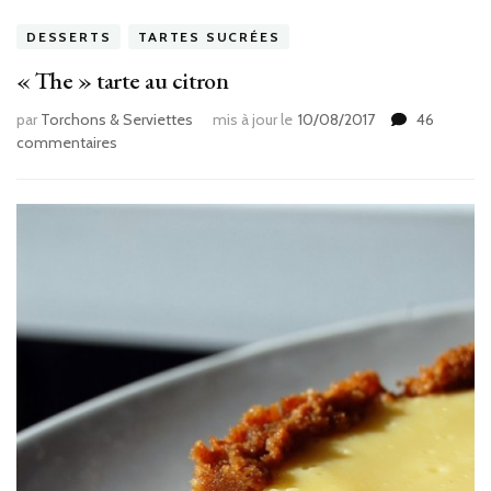
DESSERTS
TARTES SUCRÉES
« The » tarte au citron
par
Torchons & Serviettes
mis à jour le
10/08/2017
46
sur
commentaires
« The »
tarte
au
citron