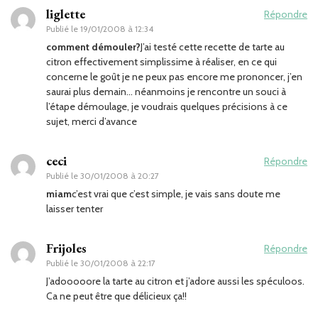
liglette
Répondre
Publié le
19/01/2008 à 12:34
comment démouler?
J’ai testé cette recette de tarte au
citron effectivement simplissime à réaliser, en ce qui
concerne le goût je ne peux pas encore me prononcer, j’en
saurai plus demain… néanmoins je rencontre un souci à
l’étape démoulage, je voudrais quelques précisions à ce
sujet, merci d’avance
ceci
Répondre
Publié le
30/01/2008 à 20:27
miam
c’est vrai que c’est simple, je vais sans doute me
laisser tenter
Frijoles
Répondre
Publié le
30/01/2008 à 22:17
J’adooooore la tarte au citron et j’adore aussi les spéculoos.
Ca ne peut être que délicieux ça!!