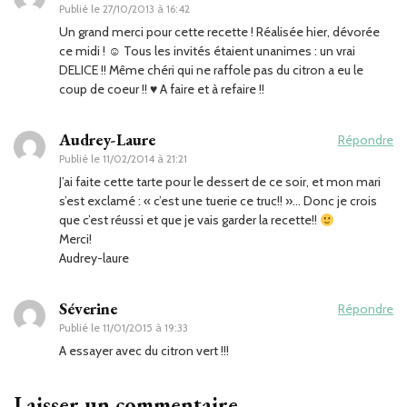
Publié le
27/10/2013 à 16:42
Un grand merci pour cette recette ! Réalisée hier, dévorée
ce midi ! ☺ Tous les invités étaient unanimes : un vrai
DELICE !! Même chéri qui ne raffole pas du citron a eu le
coup de coeur !! ♥ A faire et à refaire !!
Audrey-Laure
Répondre
Publié le
11/02/2014 à 21:21
J’ai faite cette tarte pour le dessert de ce soir, et mon mari
s’est exclamé : « c’est une tuerie ce truc!! »… Donc je crois
que c’est réussi et que je vais garder la recette!!
Merci!
Audrey-laure
Séverine
Répondre
Publié le
11/01/2015 à 19:33
A essayer avec du citron vert !!!
Laisser un commentaire