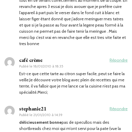
tout en se tenant correctement au moment de la coupe. En
revanche apres 3 essai je dois avouer que je prefère cuire
l’appareil à part puis le verser dans le fond cuit à blanc et
laisser figer étant donné que j’adore meringuer mes tatres
et que si je la passe au four avant la legere peau formé à la
cuisson ne permet pas de faire tenir la meringue . Mais
merci bp c’est vrai en revanche que elle est tres vite faite et
tres bonne
café crème
Répondre
Publié le
18/01/2010 à 18:35
Est-ce que cette tarte au citron super facile, peut se faire la
veille.Je découvre votre blog avec plein de recettes qui me
tente, il va falloir que je me lance car la cuisine n’est pas ma
spécialité.Merci;
stephanie21
Répondre
Publié le
21/01/2010 à 14:39
délicieusement bonne
pas de specullos mais des
shortbreads chez moi qui m’ont servi pour la pate (vue la