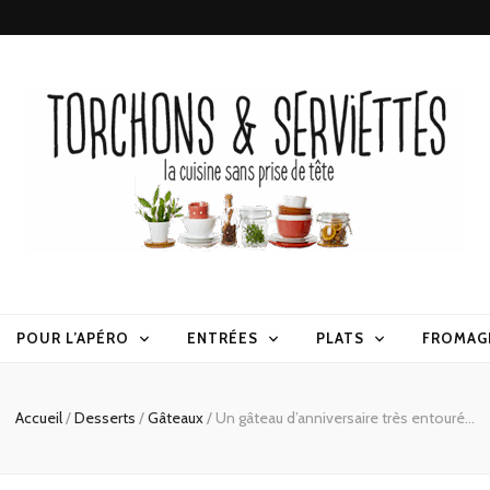
erviettes
POUR L’APÉRO
ENTRÉES
PLATS
FROMAG
Accueil
/
Desserts
/
Gâteaux
/
Un gâteau d’anniversaire très entouré…