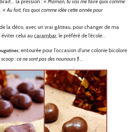
irait… la pression :
« Maman, tu vas me faire quoi comme
…
« Au fait, t’as quoi comme idée cette année pour
à de la déco, avec un vrai gâteau, pour changer de ma
 éviter celui au
carambar
, le préféré de l’école…
, entourée pour l’occasion d’une colonie bicolore
nougatines
u scoop : ce ne sont pas des nounours !)
…