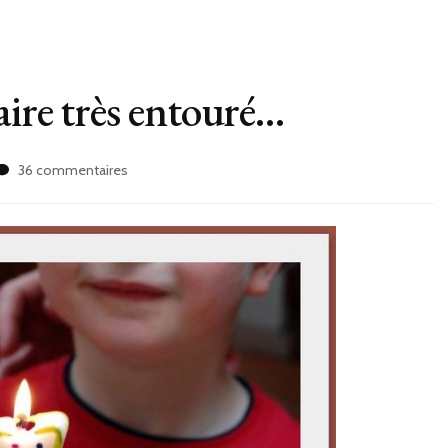
aire très entouré…
sur
36 commentaires
Un
gâteau
d’anniversaire
très
entouré…