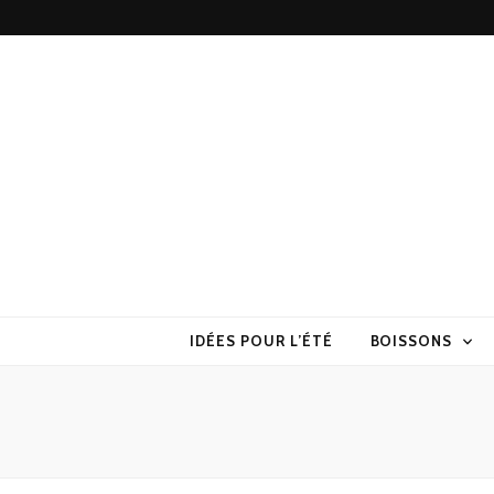
Torchons & S
la cuisine sans prise de tête
IDÉES POUR L’ÉTÉ
BOISSONS