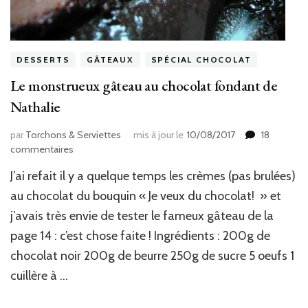
DESSERTS
GÂTEAUX
SPÉCIAL CHOCOLAT
Le monstrueux gâteau au chocolat fondant de
Nathalie
par
Torchons & Serviettes
mis à jour le
10/08/2017
18
sur
commentaires
Le
J’ai refait il y a quelque temps les crèmes (pas brulées)
monstrueux
gâteau
au chocolat du bouquin « Je veux du chocolat! » et
au
j’avais très envie de tester le fameux gâteau de la
chocolat
page 14 : c’est chose faite ! Ingrédients : 200g de
fondant
de
chocolat noir 200g de beurre 250g de sucre 5 oeufs 1
Nathalie
cuillère à …