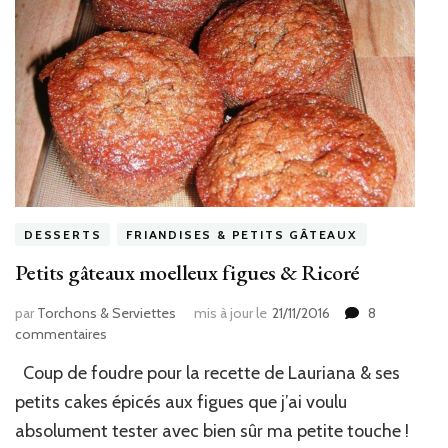
DESSERTS
FRIANDISES & PETITS GÂTEAUX
Petits gâteaux moelleux figues & Ricoré
par
Torchons & Serviettes
mis à jour le
21/11/2016
8
sur
commentaires
Petits
Coup de foudre pour la recette de Lauriana & ses
gâteaux
moelleux
petits cakes épicés aux figues que j’ai voulu
figues
absolument tester avec bien sûr ma petite touche !
&