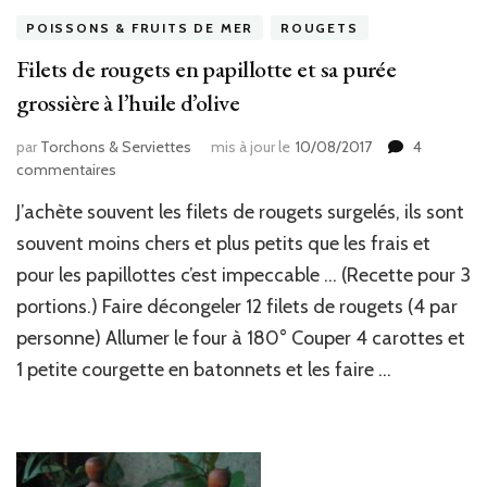
POISSONS & FRUITS DE MER
ROUGETS
Filets de rougets en papillotte et sa purée
grossière à l’huile d’olive
par
Torchons & Serviettes
mis à jour le
10/08/2017
4
sur
commentaires
Filets
J’achète souvent les filets de rougets surgelés, ils sont
de
rougets
souvent moins chers et plus petits que les frais et
en
pour les papillottes c’est impeccable … (Recette pour 3
papillotte
portions.) Faire décongeler 12 filets de rougets (4 par
et
sa
personne) Allumer le four à 180° Couper 4 carottes et
purée
1 petite courgette en batonnets et les faire …
grossière
à
l’huile
d’olive