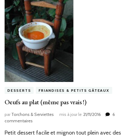
DESSERTS
FRIANDISES & PETITS GÂTEAUX
Oeufs au plat (même pas vrais !)
par
Torchons & Serviettes
mis à jour le
21/11/2016
6
sur
commentaires
Oeufs
Petit dessert facile et mignon tout plein avec des
au