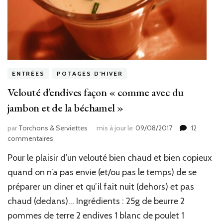
ENTRÉES
POTAGES D'HIVER
Velouté d’endives façon « comme avec du
jambon et de la béchamel »
par
Torchons & Serviettes
mis à jour le
09/08/2017
12
sur
commentaires
Velouté
Pour le plaisir d’un velouté bien chaud et bien copieux
d’endives
façon
quand on n’a pas envie (et/ou pas le temps) de se
« comme
préparer un diner et qu’il fait nuit (dehors) et pas
avec
chaud (dedans)… Ingrédients : 25g de beurre 2
du
jambon
pommes de terre 2 endives 1 blanc de poulet 1
et