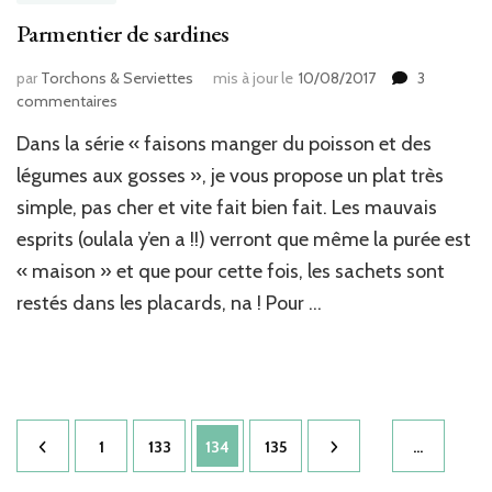
Parmentier de sardines
par
Torchons & Serviettes
mis à jour le
10/08/2017
3
sur
commentaires
Parmentier
Dans la série « faisons manger du poisson et des
de
sardines
légumes aux gosses », je vous propose un plat très
simple, pas cher et vite fait bien fait. Les mauvais
esprits (oulala y’en a !!) verront que même la purée est
« maison » et que pour cette fois, les sachets sont
restés dans les placards, na ! Pour …
Pagination
Page
Page
Page
Page
1
133
134
135
…
des