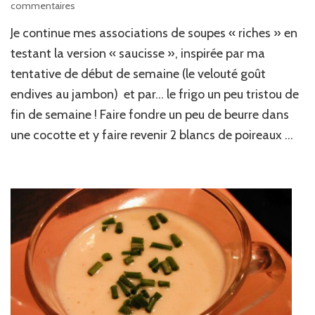
sur
commentaires
Potage
Je continue mes associations de soupes « riches » en
velouté
légumes/saucisse
testant la version « saucisse », inspirée par ma
(et
tentative de début de semaine (le velouté goût
ben
endives au jambon) et par… le frigo un peu tristou de
oui
!)
fin de semaine ! Faire fondre un peu de beurre dans
une cocotte et y faire revenir 2 blancs de poireaux …