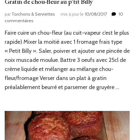
Gratin de chou-fleur au p’tit Billy
par
Torchons & Serviettes
mis à jour le
10/08/2017
10
sur
commentaires
Gratin
Faire cuire un chou-fleur (au cuit-vapeur c’est le plus
de
chou-
rapide) Mixer la moitié avec 1 fromage frais type
fleur
« Petit Billy ». Saler, poivrer et ajouter une pincée de
au
noix muscade moulue. Battre 3 oeufs avec 25cl de
p’tit
Billy
crème liquide et mélanger au mélange chou-
fleur/fromage Verser dans un plat à gratin
préalablement beurré et parsemer de gruyère …