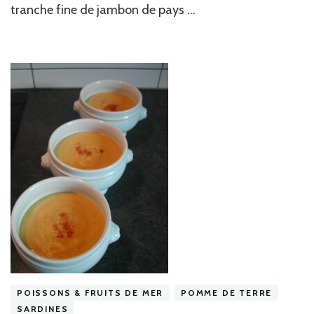
tranche fine de jambon de pays …
de
la
béchamel »
POISSONS & FRUITS DE MER
POMME DE TERRE
SARDINES