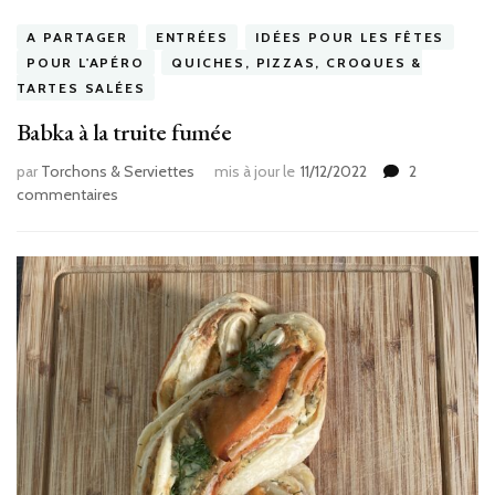
A PARTAGER
ENTRÉES
IDÉES POUR LES FÊTES
POUR L'APÉRO
QUICHES, PIZZAS, CROQUES &
TARTES SALÉES
Babka à la truite fumée
par
Torchons & Serviettes
mis à jour le
11/12/2022
2
sur
commentaires
Babka
à
la
truite
fumée