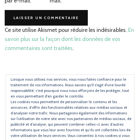
par e-mail.
mail.
Ce site utilise Akismet pour réduire les indésirables.
En
savoir plus sur la façon dont les données de vos
commentaires sont traitées
.
Lorsque vous utilisez nos services, vous nous faites confiance pour le
traitement de vos informations. Nous savons qu'il s'agit d'une lourde
Instagram
Pinterest
responsabilité, c'est pourquoi nous nous efforçons de les protéger, tout
en vous permettant d'en garder le contrôle.
Les cookies nous permettent de personnaliser le contenu et les
annonces, d’offrir des fonctionnalités relatives aux médias sociaux et
d’analyser notre trafic. Nous partageons également des informations
sur l’utilisation de notre site avec nos partenaires de médias sociaux, de
publicité et d’analyse, qui peuvent combiner celles-ci avec d’autres
RECEVOIR LES RECETTES DE TORCHONS
informations que vous leur avez fournies et qu’ils ont collectées lors de
& SERVIETTES C'EST FACILE !
votre utilisation de leurs services. Vous consentez à nos cookies si vous