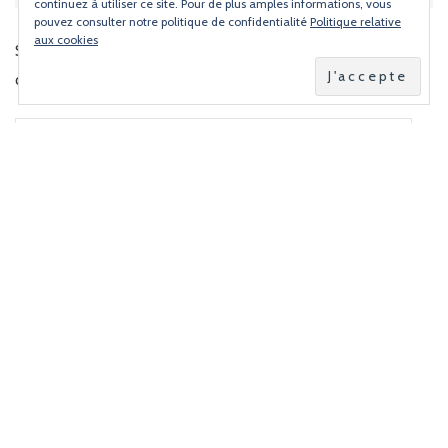
continuez à utiliser ce site. Pour de plus amples informations, vous
pouvez consulter notre politique de confidentialité
Politique relative
aux cookies
Saisissez votre e-mail et recevez une notification dès
qu'une nouvelle recette est en ligne.
Adresse
e-
mail
ABONNEZ-VOUS
VOUS RECHERCHEZ UNE RECETTE ? UN
INGRÉDIENT ?
Rechercher :