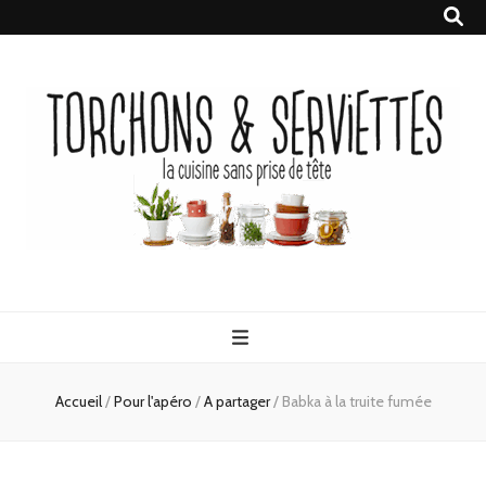
Torchons &
la cuisine sans prise de tête
Serviettes
Accueil
/
Pour l'apéro
/
A partager
/
Babka à la truite fumée