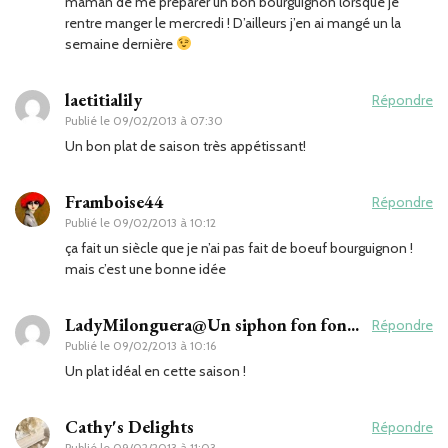
maman de me préparer un bon bourguignon lorsque je
rentre manger le mercredi ! D’ailleurs j’en ai mangé un la
semaine dernière
laetitialily
Répondre
Publié le
09/02/2013 à 07:30
Un bon plat de saison très appétissant!
Framboise44
Répondre
Publié le
09/02/2013 à 10:12
ça fait un siècle que je n’ai pas fait de boeuf bourguignon !
mais c’est une bonne idée
LadyMilonguera@Un siphon fon fon...
Répondre
Publié le
09/02/2013 à 10:16
Un plat idéal en cette saison !
Cathy's Delights
Répondre
Publié le
09/02/2013 à 11:03