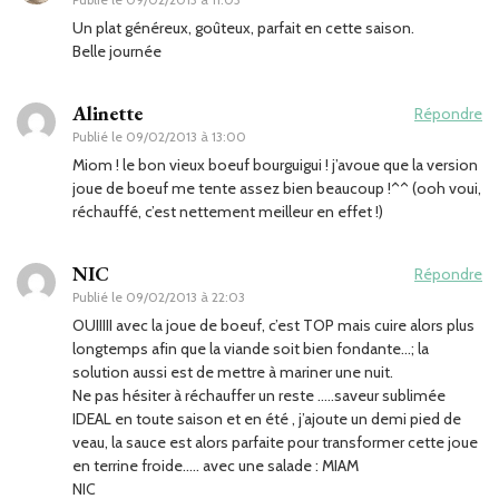
Un plat généreux, goûteux, parfait en cette saison.
Belle journée
Alinette
Répondre
Publié le
09/02/2013 à 13:00
Miom ! le bon vieux boeuf bourguigui ! j’avoue que la version
joue de boeuf me tente assez bien beaucoup !^^ (ooh voui,
réchauffé, c’est nettement meilleur en effet !)
NIC
Répondre
Publié le
09/02/2013 à 22:03
OUIIIII avec la joue de boeuf, c’est TOP mais cuire alors plus
longtemps afin que la viande soit bien fondante…; la
solution aussi est de mettre à mariner une nuit.
Ne pas hésiter à réchauffer un reste …..saveur sublimée
IDEAL en toute saison et en été , j’ajoute un demi pied de
veau, la sauce est alors parfaite pour transformer cette joue
en terrine froide….. avec une salade : MIAM
NIC