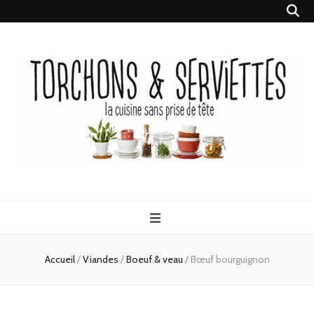
Torchons &
la cuisine sans prise de tête
Serviettes
Accueil
/
Viandes
/
Boeuf & veau
/
Bœuf bourguignon