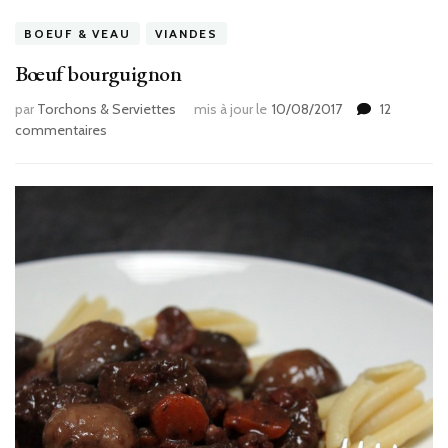
BOEUF & VEAU
VIANDES
Bœuf bourguignon
par
Torchons & Serviettes
mis à jour le
10/08/2017
12
sur
commentaires
Bœuf
bourguignon