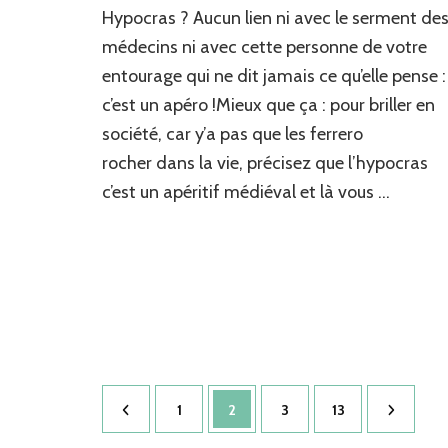
Hypocras ? Aucun lien ni avec le serment de
médecins ni avec cette personne de votre
entourage qui ne dit jamais ce qu’elle pense :
c’est un apéro !Mieux que ça : pour briller en
société, car y’a pas que les ferrero
rocher dans la vie, précisez que l’hypocras
c’est un apéritif médiéval et là vous …
Pagination
Page
Page
Page
Page
1
2
3
13
des