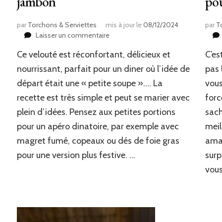
jambon
pou
par
Torchons & Serviettes
mis à jour le
08/12/2024
par
T
sur
Laisser un commentaire
Velouté
Ce velouté est réconfortant, délicieux et
C’es
châtaignes
&
nourrissant, parfait pour un diner où l’idée de
pas 
dés
départ était une « petite soupe »…. La
vous
de
recette est très simple et peut se marier avec
forc
jambon
plein d’idées. Pensez aux petites portions
sach
pour un apéro dinatoire, par exemple avec
meil
magret fumé, copeaux ou dés de foie gras
aman
pour une version plus festive. …
surp
vou