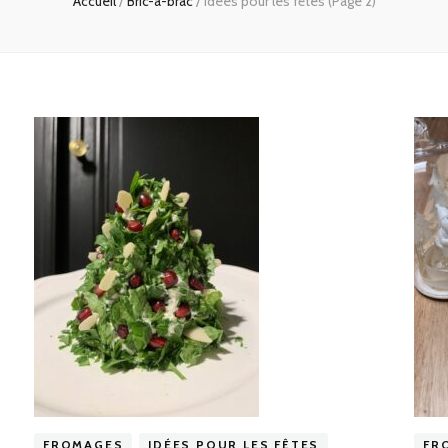
Accueil
/
Bric-à-brac
/
Idées pour les fêtes
(Page 2)
FROMAGES
IDÉES POUR LES FÊTES
FR