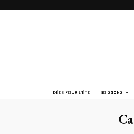
Torchons & S
la cuisine sans prise de tête
IDÉES POUR L’ÉTÉ
BOISSONS
Ca