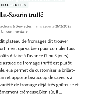
ÉCIAL TRUFFES
llat-Savarin truffé
orchons & Serviettes
mis à jour le
21/12/2025
sur
Un commentaire
Brillat-
dit plateau de fromages dit trouver
Savarin
truffé
sortiment qui va bien pour combler tous
goûts.A faire à l’avance (2 ou 3 jours),
e astuce de fromage truffé est plutôt
le, elle permet de customiser le brillat-
rin et apporte beaucoup de saveurs à
variété de fromage déjà très goûteuse et
êmement crémeuse.Bien sûr, il …