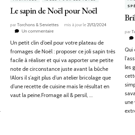
SP
Le sapin de Noël pour Noël
Bri
par
Torchons & Serviettes
mis à jour le
21/12/2024
sur
Un commentaire
par
T
Le
Un petit clin d’oeil pour votre plateau de
sapin
Qui 
de
fromages de Noël : proposer ce joli sapin très
Noël
l’as
facile à réaliser et qui va apporter une petite
pour
les 
note de circonstance juste avant la bûche
Noël
cett
!Alors il s’agit plus d’un atelier bricolage que
simp
d’une recette de cuisine mais le résultat en
sava
s
vaut la peine.Fromage ail & persil, …
une 
s
extr
r