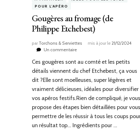
POUR L'APÉRO
Gougères au fromage (de
Philippe Etchebest)
par
Torchons & Serviettes
mis à jour le
21/12/2024
sur
Un commentaire
Gougères
Ces gougères sont au comté et les petits
au
fromage
détails viennent du chef Etchebest, ça vous
(de
dit ?Elle sont moelleuses, super légères et
Philippe
vraiment délicieuses, idéales pour diversifier
Etchebest)
vos apéros festifs.Rien de compliqué, je vou
propose des étapes bien détaillées pour vou
permettre de les réussir à tous les coups pou
un résultat top… Ingrédients pour …