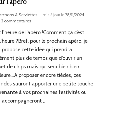
r l’apéro
orchons & Serviettes
mis à jour le
28/11/2024
sur
2 commentaires
Amandes
t l’heure de l’apéro !Comment ça c’est
rôties
au
l’heure ?Bref, pour le prochain apéro, je
parmesan
 propose cette idée qui prendra
pour
ément plus de temps que d’ouvrir un
l’apéro
et de chips mais qui sera bien bien
leure…A proposer encore tièdes, ces
des sauront apporter une petite touche
renante à vos prochaines festivités ou
s accompagneront …