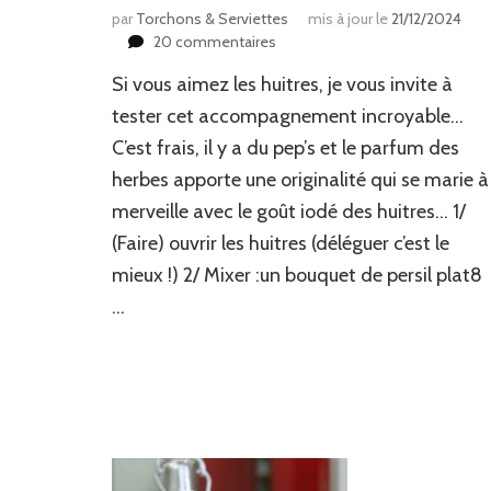
par
Torchons & Serviettes
mis à jour le
21/12/2024
sur
20 commentaires
Huitres
Si vous aimez les huitres, je vous invite à
aux
herbes
tester cet accompagnement incroyable…
C’est frais, il y a du pep’s et le parfum des
herbes apporte une originalité qui se marie à
merveille avec le goût iodé des huitres… 1/
(Faire) ouvrir les huitres (déléguer c’est le
mieux !) 2/ Mixer :un bouquet de persil plat8
…