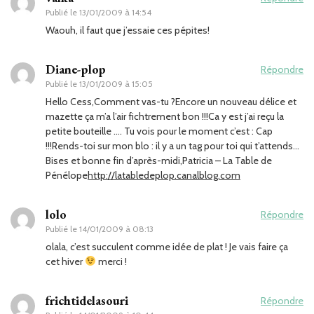
Publié le
13/01/2009 à 14:54
Waouh, il faut que j’essaie ces pépites!
Diane-plop
Répondre
Publié le
13/01/2009 à 15:05
Hello Cess,Comment vas-tu ?Encore un nouveau délice et
mazette ça m’a l’air fichtrement bon !!!Ca y est j’ai reçu la
petite bouteille …. Tu vois pour le moment c’est : Cap
!!!Rends-toi sur mon blo : il y a un tag pour toi qui t’attends…
Bises et bonne fin d’après-midi,Patricia – La Table de
Pénélope
http://latabledeplop.canalblog.com
lolo
Répondre
Publié le
14/01/2009 à 08:13
olala, c’est succulent comme idée de plat ! Je vais faire ça
cet hiver
merci !
frichtidelasouri
Répondre