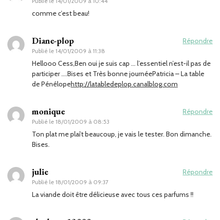
Publié le
14/01/2009 à 10:44
comme c’est beau!
Diane-plop
Répondre
Publié le
14/01/2009 à 11:38
Hellooo Cess,Ben oui je suis cap … l’essentiel n’est-il pas de
participer ….Bises et Très bonne journéePatricia – La table
de Pénélope
http://latabledeplop.canalblog.com
monique
Répondre
Publié le
18/01/2009 à 08:53
Ton plat me plaît beaucoup, je vais le tester. Bon dimanche.
Bises.
julie
Répondre
Publié le
18/01/2009 à 09:37
La viande doit être délicieuse avec tous ces parfums !!