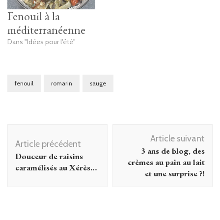
Fenouil à la
méditerranéenne
Dans "Idées pour l'été"
fenouil
romarin
sauge
Navigation
Article suivant
d'article
Article précédent
3 ans de blog, des
Douceur de raisins
crèmes au pain au lait
caramélisés au Xérès…
et une surprise ?!