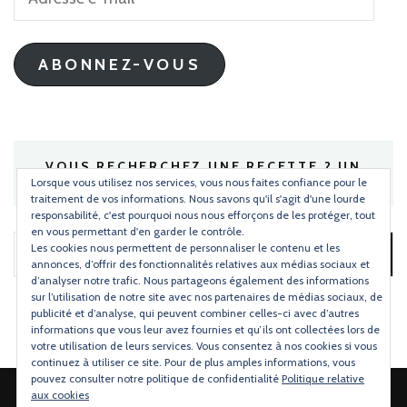
e-
mail
ABONNEZ-VOUS
VOUS RECHERCHEZ UNE RECETTE ? UN
INGRÉDIENT ?
Lorsque vous utilisez nos services, vous nous faites confiance pour le
traitement de vos informations. Nous savons qu'il s'agit d'une lourde
responsabilité, c'est pourquoi nous nous efforçons de les protéger, tout
en vous permettant d'en garder le contrôle.
Les cookies nous permettent de personnaliser le contenu et les
Rechercher :
annonces, d’offrir des fonctionnalités relatives aux médias sociaux et
d’analyser notre trafic. Nous partageons également des informations
sur l’utilisation de notre site avec nos partenaires de médias sociaux, de
publicité et d’analyse, qui peuvent combiner celles-ci avec d’autres
informations que vous leur avez fournies et qu’ils ont collectées lors de
votre utilisation de leurs services. Vous consentez à nos cookies si vous
continuez à utiliser ce site. Pour de plus amples informations, vous
pouvez consulter notre politique de confidentialité
Politique relative
aux cookies
2026 Copyright
Torchons & Serviettes
.
Blossom Mommy Blog |