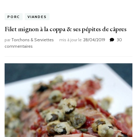
PORC
VIANDES
Filet mignon à la coppa & ses pépites de câpres
par
Torchons & Serviettes
mis à jour le
28/04/2019
30
sur
commentaires
Filet
mignon
à
la
coppa
&
ses
pépites
de
câpres