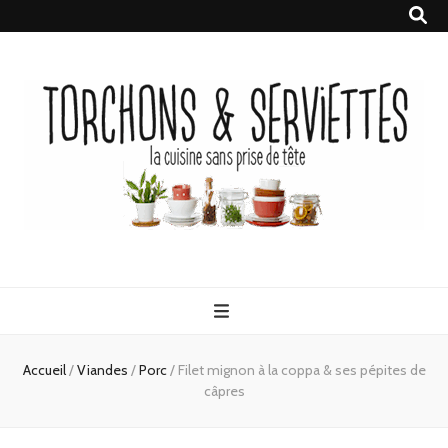
Torchons &
la cuisine sans prise de tête
Serviettes
Accueil
/
Viandes
/
Porc
/
Filet mignon à la coppa & ses pépites de
câpres