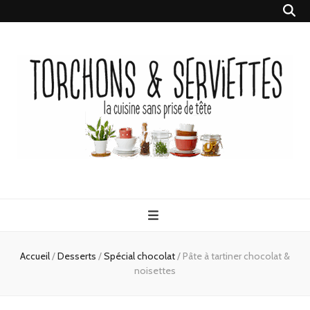
Torchons &
la cuisine sans prise de tête
Serviettes
Accueil
/
Desserts
/
Spécial chocolat
/
Pâte à tartiner chocolat &
noisettes