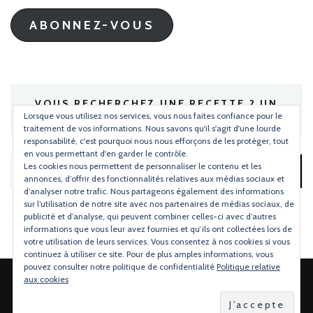
mail
ABONNEZ-VOUS
VOUS RECHERCHEZ UNE RECETTE ? UN
INGRÉDIENT ?
Lorsque vous utilisez nos services, vous nous faites confiance pour le
traitement de vos informations. Nous savons qu'il s'agit d'une lourde
responsabilité, c'est pourquoi nous nous efforçons de les protéger, tout
en vous permettant d'en garder le contrôle.
Les cookies nous permettent de personnaliser le contenu et les
Rechercher :
annonces, d’offrir des fonctionnalités relatives aux médias sociaux et
d’analyser notre trafic. Nous partageons également des informations
sur l’utilisation de notre site avec nos partenaires de médias sociaux, de
publicité et d’analyse, qui peuvent combiner celles-ci avec d’autres
informations que vous leur avez fournies et qu’ils ont collectées lors de
votre utilisation de leurs services. Vous consentez à nos cookies si vous
continuez à utiliser ce site. Pour de plus amples informations, vous
pouvez consulter notre politique de confidentialité
Politique relative
aux cookies
2026 Copyright
Torchons & Serviettes
.
Blossom Mommy Blog |
Développé par
Blossom Themes
.Propulsé par
WordPress
.
Politique de confidentialité