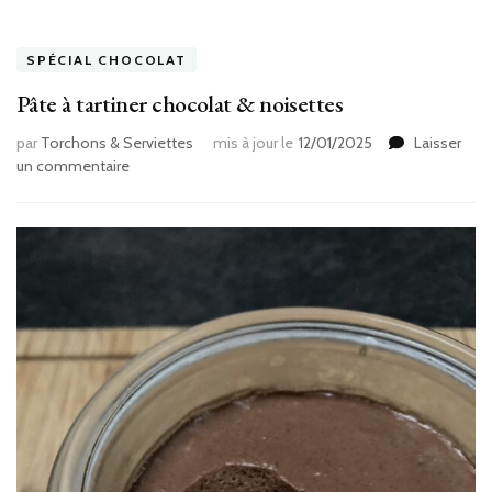
SPÉCIAL CHOCOLAT
Pâte à tartiner chocolat & noisettes
par
Torchons & Serviettes
mis à jour le
12/01/2025
Laisser
sur
un commentaire
Pâte
à
tartiner
chocolat
&
noisettes