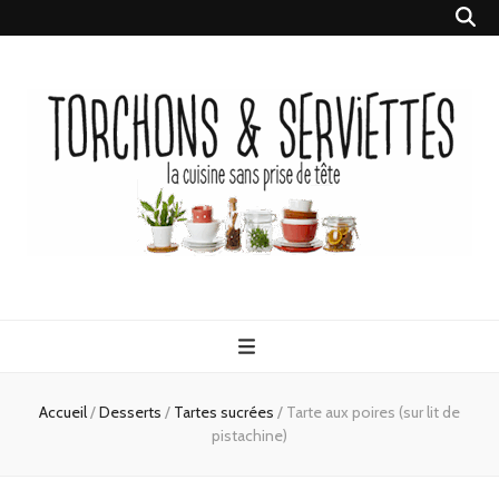
Torchons &
la cuisine sans prise de tête
Serviettes
Accueil
/
Desserts
/
Tartes sucrées
/
Tarte aux poires (sur lit de
pistachine)