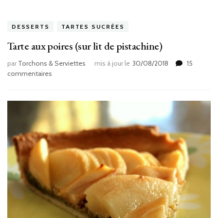
DESSERTS
TARTES SUCRÉES
Tarte aux poires (sur lit de pistachine)
par
Torchons & Serviettes
mis à jour le
30/08/2018
15
sur
commentaires
Tarte
aux
poires
(sur
lit
de
pistachine)