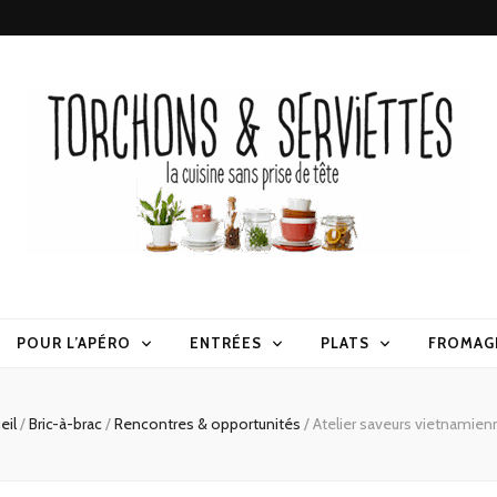
erviettes
POUR L’APÉRO
ENTRÉES
PLATS
FROMAG
eil
/
Bric-à-brac
/
Rencontres & opportunités
/
Atelier saveurs vietnamie