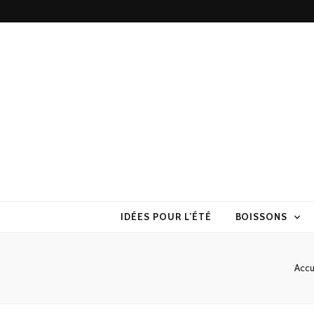
Torchons & S
la cuisine sans prise de tête
IDÉES POUR L’ÉTÉ
BOISSONS
Accu