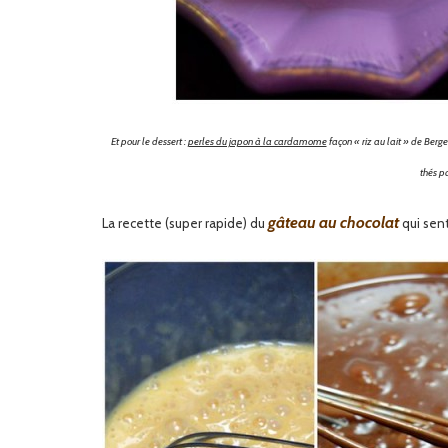
Et pour le dessert :
perles du japon à la cardamome
façon « riz au lait » de Ber
thés p
gâteau au chocolat
La recette (super rapide) du
qui sen