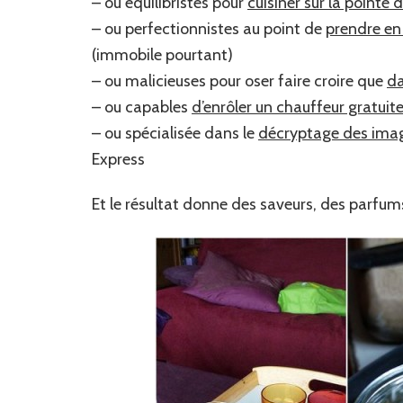
– ou équilibristes pour
cuisiner sur la pointe 
– ou perfectionnistes au point de
prendre en 
(immobile pourtant)
– ou malicieuses pour oser faire croire que
da
– ou capables
d’enrôler un chauffeur gratui
– ou spécialisée dans le
décryptage des ima
Express
Et le résultat donne des saveurs, des parfums