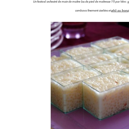
Un festival orchestré de main de maître (ou de pied de maîtresse ??) par Véro :
s
combava finement ciselées et
p
hô au boeu