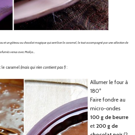
geou et un gâteau au chocolat magique qui sent bon le caramel, le tout accompagné par une sélection de
arfumés venus avec Maïlys…
t le caramel
(mais qui n’en contient pas !)
:
Allumer le four à
180°
Faire fondre au
micro-ondes
100 g de beurre
et
200 g de
chocolat noir
(2