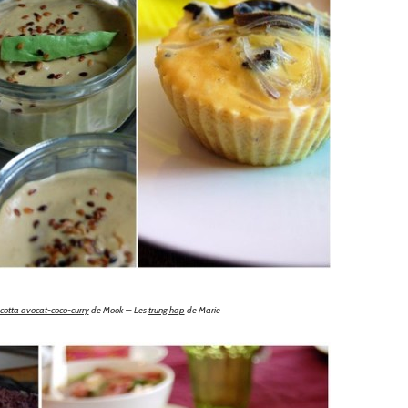
cotta avocat-coco-curry
de Mook – Les
trung hap
de Marie