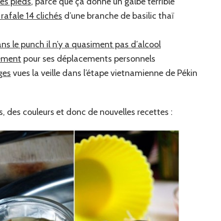
des pieds
, parce que ça donne un galbe terrible
rafale 14 clichés
d’une branche de basilic thaï
ns le punch il n’y a quasiment pas d’alcool
tement
pour ses déplacements personnels
ges
vues la veille dans l’étape vietnamienne de Pékin
, des couleurs et donc de nouvelles recettes :