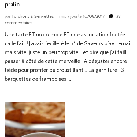
pralin
par
Torchons & Serviettes
mis à jour le
10/08/2017
38
sur
commentaires
Tarte
Une tarte ET un crumble ET une association fruitée :
rhubarbe
&
ça le fait ! J’avais feuilleté le n° de Saveurs d’avril-mai
framboises
mais vite, juste un peu trop vite… et dire que j’ai failli
et
passer à côté de cette merveille ! A déguster encore
son
crumble
tiède pour profiter du croustillant… La garniture : 3
au
barquettes de framboises …
pralin