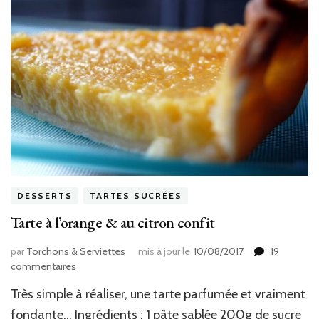
DESSERTS
TARTES SUCRÉES
Tarte à l’orange & au citron confit
par
Torchons & Serviettes
mis à jour le
10/08/2017
19
sur
commentaires
Tarte
Très simple à réaliser, une tarte parfumée et vraiment
à
l’orange
fondante… Ingrédients : 1 pâte sablée 200g de sucre