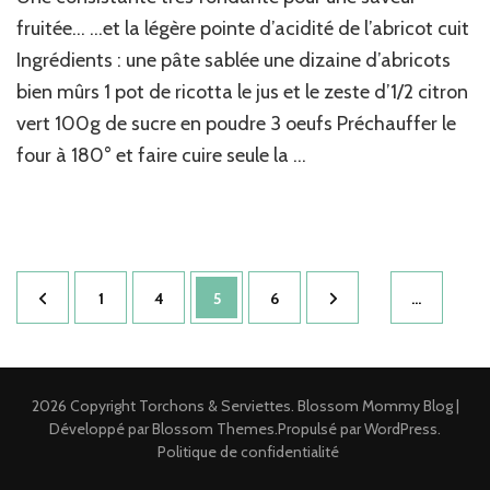
&
fruitée… …et la légère pointe d’acidité de l’abricot cuit
ricotta
Ingrédients : une pâte sablée une dizaine d’abricots
au
bien mûrs 1 pot de ricotta le jus et le zeste d’1/2 citron
citron
vert
vert 100g de sucre en poudre 3 oeufs Préchauffer le
four à 180° et faire cuire seule la …
Pagination
Page
Page
Page
Page
1
4
5
6
…
des
publications
2026 Copyright
Torchons & Serviettes
.
Blossom Mommy Blog |
Développé par
Blossom Themes
.Propulsé par
WordPress
.
Politique de confidentialité