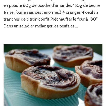
&
en poudre 60g de poudre d’amandes 150g de beurre
au
1/2 sel (oui je sais c’est énorme..) 4 oranges 4 oeufs 2
citron
confit
tranches de citron confit Préchauffer le four à 180°
Dans un saladier mélanger les oeufs et …