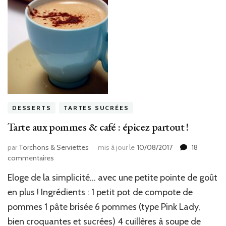
DESSERTS
TARTES SUCRÉES
Tarte aux pommes & café : épicez partout !
par
Torchons & Serviettes
mis à jour le
10/08/2017
18
sur
commentaires
Tarte
Eloge de la simplicité… avec une petite pointe de goût
aux
pommes
en plus ! Ingrédients : 1 petit pot de compote de
&
pommes 1 pâte brisée 6 pommes (type Pink Lady,
café
bien croquantes et sucrées) 4 cuillères à soupe de
: