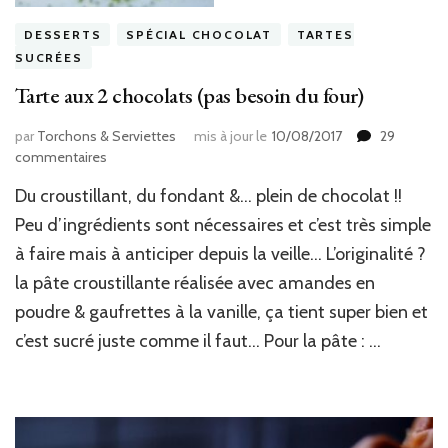
DESSERTS
SPÉCIAL CHOCOLAT
TARTES
SUCRÉES
Tarte aux 2 chocolats (pas besoin du four)
par
Torchons & Serviettes
mis à jour le
10/08/2017
29
sur
commentaires
Tarte
Du croustillant, du fondant &… plein de chocolat !!
aux
2
Peu d’ingrédients sont nécessaires et c’est très simple
chocolats
à faire mais à anticiper depuis la veille… L’originalité ?
(pas
la pâte croustillante réalisée avec amandes en
besoin
du
poudre & gaufrettes à la vanille, ça tient super bien et
four)
c’est sucré juste comme il faut… Pour la pâte : …