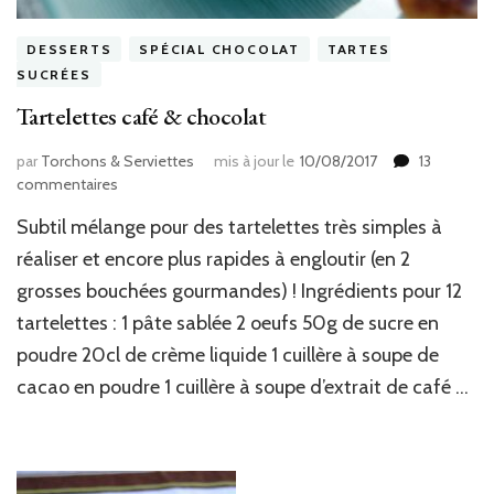
DESSERTS
SPÉCIAL CHOCOLAT
TARTES
SUCRÉES
Tartelettes café & chocolat
par
Torchons & Serviettes
mis à jour le
10/08/2017
13
sur
commentaires
Tartelettes
Subtil mélange pour des tartelettes très simples à
café
&
réaliser et encore plus rapides à engloutir (en 2
chocolat
grosses bouchées gourmandes) ! Ingrédients pour 12
tartelettes : 1 pâte sablée 2 oeufs 50g de sucre en
poudre 20cl de crème liquide 1 cuillère à soupe de
cacao en poudre 1 cuillère à soupe d’extrait de café …