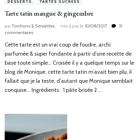
DESSERTS
TARTES SUCRÉES
Tarte tatin mangue & gingembre
par
Torchons & Serviettes
mis à jour le
10/08/2017
31
sur
commentaires
Tarte
Cette tarte est un vrai coup de foudre, archi
tatin
mangue
parfumée & super fondante à partir d’une recette de
&
base toute simple… Croisée il y a quelque temps sur le
gingembre
blog de Monique, cette tarte tatin m’avait bien plu, il
fallait que je la teste, d’autant que Monique semblait
conquise… Ingrédients : 1 pâte brisée 2 …