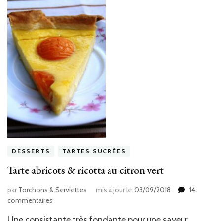
DESSERTS
TARTES SUCRÉES
Tarte abricots & ricotta au citron vert
par
Torchons & Serviettes
mis à jour le
03/09/2018
14
sur
commentaires
Tarte
Une consistante très fondante pour une saveur
abricots