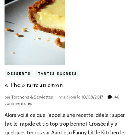
DESSERTS
TARTES SUCRÉES
« The » tarte au citron
par
Torchons & Serviettes
mis à jour le
10/08/2017
46
sur
commentaires
« The »
Alors voilà ce que j’appelle une recette idéale : super
tarte
au
facile, rapide et tip top trop bonne ! Croisée il y a
citron
quelques temps sur Auntie Jo Funny Little Kitchen le