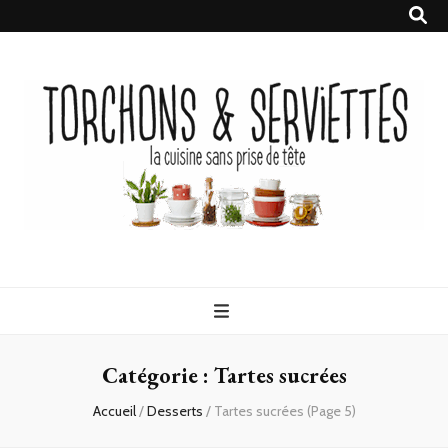
Torchons &
la cuisine sans prise de tête
Serviettes
Catégorie :
Tartes sucrées
Accueil
/
Desserts
/
Tartes sucrées
(Page 5)