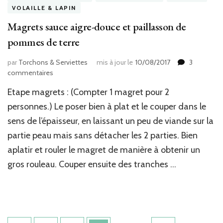
VOLAILLE & LAPIN
Magrets sauce aigre-douce et paillasson de
pommes de terre
par
Torchons & Serviettes
mis à jour le
10/08/2017
3
sur
commentaires
Magrets
Etape magrets : (Compter 1 magret pour 2
sauce
aigre-
personnes.) Le poser bien à plat et le couper dans le
douce
sens de l’épaisseur, en laissant un peu de viande sur la
et
partie peau mais sans détacher les 2 parties. Bien
paillasson
de
aplatir et rouler le magret de manière à obtenir un
pommes
gros rouleau. Couper ensuite des tranches …
de
terre