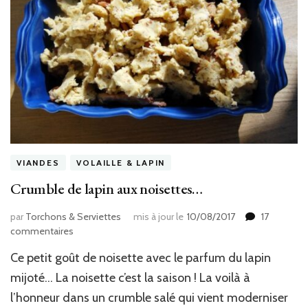
VIANDES
VOLAILLE & LAPIN
Crumble de lapin aux noisettes…
par
Torchons & Serviettes
mis à jour le
10/08/2017
17
sur
commentaires
Crumble
Ce petit goût de noisette avec le parfum du lapin
de
lapin
mijoté… La noisette c’est la saison ! La voilà à
aux
l’honneur dans un crumble salé qui vient moderniser
noisettes…