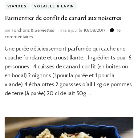
VIANDES
VOLAILLE & LAPIN
Parmentier de confit de canard aux noisettes
par
Torchons & Serviettes
mis à jour le
10/08/2017
16
sur
commentaires
Parmentier
Une purée délicieusement parfumée qui cache une
de
confit
couche fondante et croustillante… Ingrédients pour 6
de
personnes : 4 cuisses de canard confit (en boîtes ou
canard
en bocal) 2 oignons (1 pour la purée et 1 pour la
aux
noisettes
viande) 4 échalottes 2 goussses d’ail 1 kg de pommes
de terre (à purée) 20 cl de lait 50g …