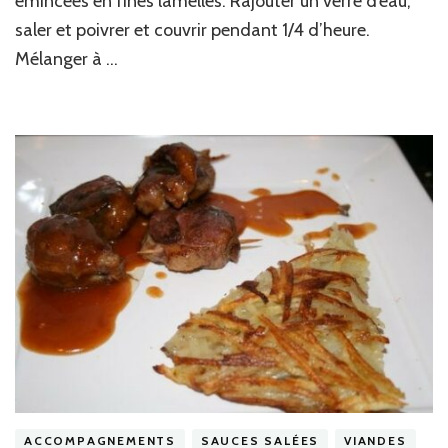
émincées en fines lamelles. Rajouter un verre d’eau,
noirs
saler et poivrer et couvrir pendant 1/4 d’heure.
Mélanger à …
ACCOMPAGNEMENTS
SAUCES SALÉES
VIANDES