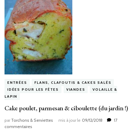
ENTRÉES
FLANS, CLAFOUTIS & CAKES SALÉS
IDÉES POUR LES FÊTES
VIANDES
VOLAILLE &
LAPIN
Cake poulet, parmesan & ciboulette (du jardin !)
par
Torchons & Serviettes
mis à jour le
09/12/2018
17
sur
commentaires
Cake