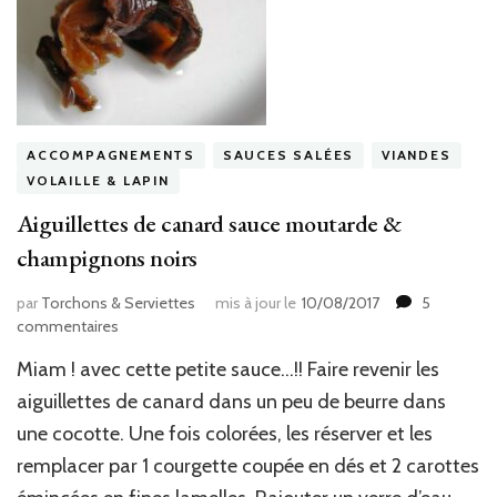
ACCOMPAGNEMENTS
SAUCES SALÉES
VIANDES
VOLAILLE & LAPIN
Aiguillettes de canard sauce moutarde &
champignons noirs
par
Torchons & Serviettes
mis à jour le
10/08/2017
5
sur
commentaires
Aiguillettes
Miam ! avec cette petite sauce…!! Faire revenir les
de
canard
aiguillettes de canard dans un peu de beurre dans
sauce
une cocotte. Une fois colorées, les réserver et les
moutarde
remplacer par 1 courgette coupée en dés et 2 carottes
&
champignons