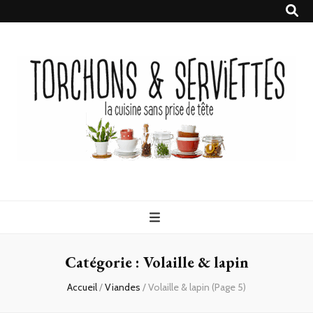
Torchons &
la cuisine sans prise de tête
Serviettes
Catégorie :
Volaille & lapin
Accueil
/
Viandes
/
Volaille & lapin
(Page 5)