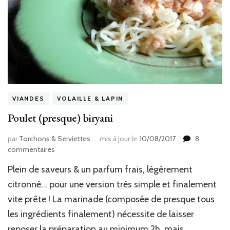
VIANDES
VOLAILLE & LAPIN
Poulet (presque) biryani
par
Torchons & Serviettes
mis à jour le
10/08/2017
8
sur
commentaires
Poulet
Plein de saveurs & un parfum frais, légèrement
(presque)
biryani
citronné… pour une version très simple et finalement
vite prête ! La marinade (composée de presque tous
les ingrédients finalement) nécessite de laisser
reposer la préparation au minimum 2h, mais