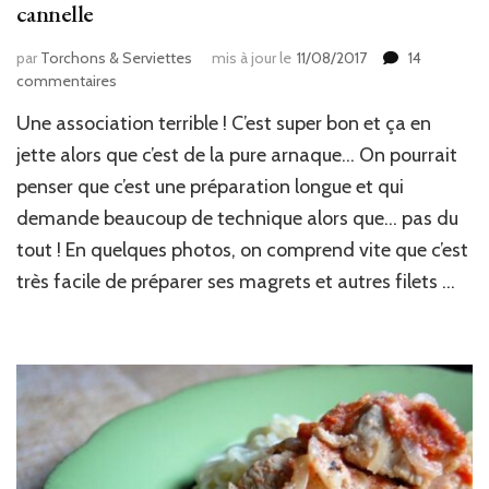
cannelle
par
Torchons & Serviettes
mis à jour le
11/08/2017
14
sur
commentaires
Tournedos
Une association terrible ! C’est super bon et ça en
de
canard
jette alors que c’est de la pure arnaque… On pourrait
&
penser que c’est une préparation longue et qui
ses
demande beaucoup de technique alors que… pas du
pommes
de
tout ! En quelques photos, on comprend vite que c’est
terre
très facile de préparer ses magrets et autres filets …
à
la
cannelle