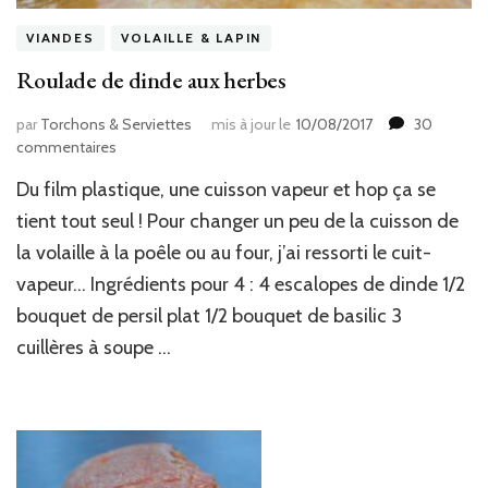
VIANDES
VOLAILLE & LAPIN
Roulade de dinde aux herbes
par
Torchons & Serviettes
mis à jour le
10/08/2017
30
sur
commentaires
Roulade
Du film plastique, une cuisson vapeur et hop ça se
de
dinde
tient tout seul ! Pour changer un peu de la cuisson de
aux
la volaille à la poêle ou au four, j’ai ressorti le cuit-
herbes
vapeur… Ingrédients pour 4 : 4 escalopes de dinde 1/2
bouquet de persil plat 1/2 bouquet de basilic 3
cuillères à soupe …