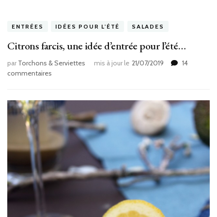
ENTRÉES
IDÉES POUR L'ÉTÉ
SALADES
Citrons farcis, une idée d’entrée pour l’été…
par
Torchons & Serviettes
mis à jour le
21/07/2019
14
sur
commentaires
Citrons
farcis,
une
idée
d’entrée
pour
l’été…