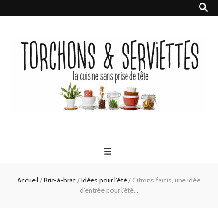
Torchons &
la cuisine sans prise de tête
Serviettes
Accueil
/
Bric-à-brac
/
Idées pour l'été
/
Citrons farcis, une idée
d’entrée pour l’été…