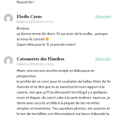
Nouvel An !
Elodie Cyrus
Répondre
Publié le
27/12/2010 à 11:34
Bonjour,
ça donne envie dis donc. Et oui avec de la vodka… puisque
tu nous le conseil
Super idée pour le 31, je prends merci!
Catounette des Flandres
Répondre
Publié le
27/12/2010 à 16:26
Miam, encore une recette simple et délicieuse en
perspective…
Je profite de ce com’ pour te souhaiter de belles fêtes de fin
d’année et te dire que tu as transformé mon rapport à la
cuisine, rien que ça !!! J’ai découvert ton blog il y a quelques
mois et depuis, du carrot cake à la tarte endives-saumon, je
tente avec succès et délice la plupart de tes recettes
simples et inventives. Tes superbes photos, tes astuces et
le ton de tes billets ont décomplexé ma façon d’aborder la