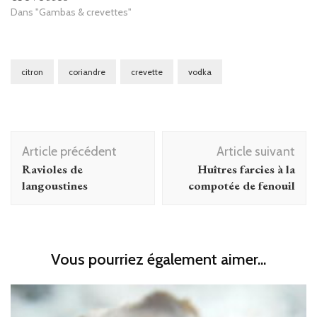
Dans "Gambas & crevettes"
citron
coriandre
crevette
vodka
Navigation
Article précédent
Article suivant
d'article
Ravioles de
Huîtres farcies à la
langoustines
compotée de fenouil
Vous pourriez également aimer...