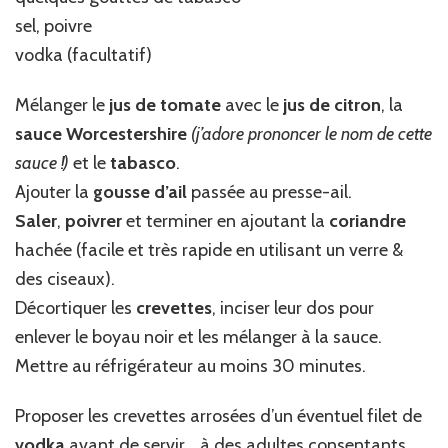
sel, poivre
vodka (facultatif)
Mélanger le
jus de tomate
avec le
jus de citron
, la
sauce Worcestershire
(j’adore prononcer le nom de cette
sauce !)
et le
tabasco
.
Ajouter la
gousse d’ail
passée au presse-ail.
Saler
,
poivrer
et terminer en ajoutant la
coriandre
hachée (facile et très rapide en utilisant un verre &
des ciseaux).
Décortiquer les
crevettes
, inciser leur dos pour
enlever le boyau noir et les mélanger à la sauce.
Mettre au réfrigérateur au moins 30 minutes.
Proposer les crevettes arrosées d’un éventuel filet de
vodka
avant de servir… à des adultes consentants