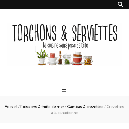
Torchons &
la cuisine sans prise de tête
Serviettes
Accueil
/
Poissons & fruits de mer
/
Gambas & crevettes
/
Crevettes
à la canadienne