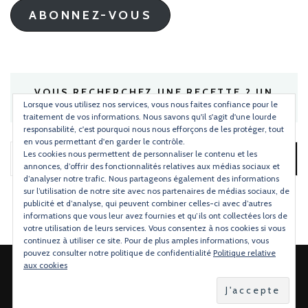
ABONNEZ-VOUS
VOUS RECHERCHEZ UNE RECETTE ? UN
INGRÉDIENT ?
Lorsque vous utilisez nos services, vous nous faites confiance pour le
traitement de vos informations. Nous savons qu'il s'agit d'une lourde
responsabilité, c'est pourquoi nous nous efforçons de les protéger, tout
en vous permettant d'en garder le contrôle.
Les cookies nous permettent de personnaliser le contenu et les
Rechercher :
annonces, d’offrir des fonctionnalités relatives aux médias sociaux et
d’analyser notre trafic. Nous partageons également des informations
sur l’utilisation de notre site avec nos partenaires de médias sociaux, de
publicité et d’analyse, qui peuvent combiner celles-ci avec d’autres
informations que vous leur avez fournies et qu’ils ont collectées lors de
votre utilisation de leurs services. Vous consentez à nos cookies si vous
continuez à utiliser ce site. Pour de plus amples informations, vous
pouvez consulter notre politique de confidentialité
Politique relative
aux cookies
2026 Copyright
Torchons & Serviettes
.
Blossom Mommy Blog |
Développé par
Blossom Themes
.Propulsé par
WordPress
.
Politique de confidentialité