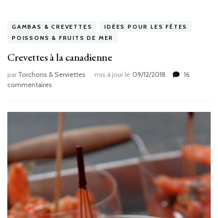
GAMBAS & CREVETTES
IDÉES POUR LES FÊTES
POISSONS & FRUITS DE MER
Crevettes à la canadienne
par
Torchons & Serviettes
mis à jour le
09/12/2018
16
sur
commentaires
Crevettes
à
la
canadienne