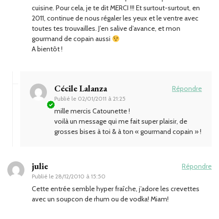
cuisine. Pour cela, je te dit MERCI !!! Et surtout-surtout, en
2011, continue de nous régaler les yeux et le ventre avec
toutes tes trouvailles. J’en salive d’avance, et mon
gourmand de copain aussi
A bientôt !
Cécile Lalanza
Répondre
Publié le
02/01/2011 à 21:25
mille mercis Catounette !
voilà un message qui me fait super plaisir, de
grosses bises à toi & à ton « gourmand copain » !
julie
Répondre
Publié le
28/12/2010 à 15:50
Cette entrée semble hyper fraîche, j’adore les crevettes
avec un soupcon de rhum ou de vodka! Miam!