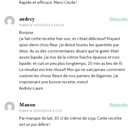
Rapide et efficace. Merci Cécile !
audrey
Répondre
Publié le
11/02/2014 à 08:34
Bonjour,
j’ai fait cette recette hier soir, et c’était délicieux!! N’ayant
qu’un demi chou fleur, j’ai divisé toutes les quantités par
deux. Au vu des commentaires disant que le gratin était
assez liquide, j’ai mis de la crème fraiche épaisse et non
liquide, et cuit un peu plus longtemps, 25 min au lieu de 15.
Le résultat est très réussi!! Moi qui ne sait jamais comment
cuisiner les choux fleurs de nos paniers de légumes, j’ai
maintenant une bonne recette; merci!
Audrey-Laure
Manon
Répondre
Publié le
20/01/2016 à 11:23
Par manque de lait, 30 cl de crème de soja. Cette recette
est un pur délice !