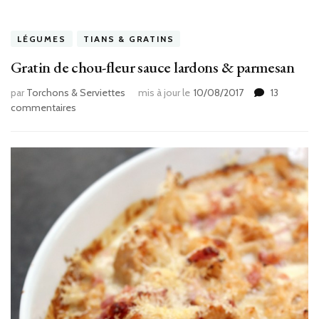
LÉGUMES
TIANS & GRATINS
Gratin de chou-fleur sauce lardons & parmesan
par
Torchons & Serviettes
mis à jour le
10/08/2017
13
sur
commentaires
Gratin
de
chou-
fleur
sauce
lardons
&
parmesan