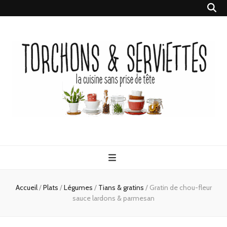
Torchons &
la cuisine sans prise de tête
Serviettes
Accueil
/
Plats
/
Légumes
/
Tians & gratins
/
Gratin de chou-fleur
sauce lardons & parmesan