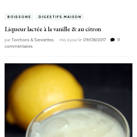
BOISSONS
DIGESTIFS MAISON
Liqueur lactée à la vanille & au citron
par
Torchons & Serviettes
mis à jour le
09/08/2017
11
sur
commentaires
Liqueur
lactée
à
la
vanille
&
au
citron