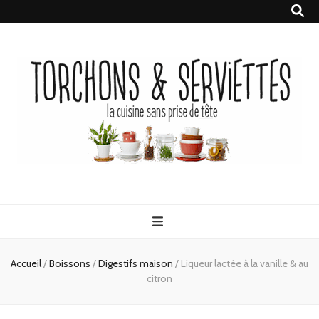
Torchons &
la cuisine sans prise de tête
Serviettes
Accueil
/
Boissons
/
Digestifs maison
/
Liqueur lactée à la vanille & au
citron