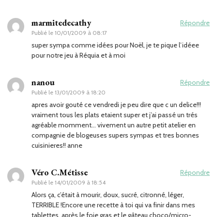
marmitedecathy
Répondre
Publié le
10/01/2009 à 08:17
super sympa comme idées pour Noël, je te pique l’idéee
pour notre jeu à Réquia et à moi
nanou
Répondre
Publié le
13/01/2009 à 18:20
apres avoir gouté ce vendredi je peu dire que c un delice!!!
vraiment tous les plats etaient super et j’ai passé un trés
agréable momment… vivement un autre petit atelier en
compagnie de blogeuses supers sympas et tres bonnes
cuisinieres!! anne
Véro C.Métisse
Répondre
Publié le
14/01/2009 à 18:54
Alors ça, c’était à mourir, doux, sucré, citronné, léger,
TERRIBLE !Encore une recette à toi qui va finir dans mes
tablettes, après le foie gras et le gâteau choco/micro-