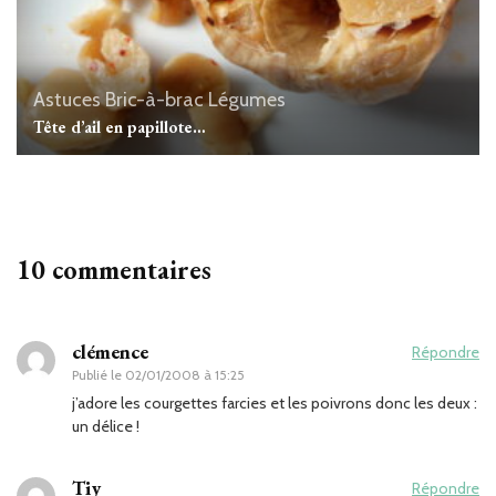
Astuces
Bric-à-brac
Légumes
Tête d’ail en papillote…
10 commentaires
clémence
Répondre
Publié le
02/01/2008 à 15:25
j’adore les courgettes farcies et les poivrons donc les deux :
un délice !
Tiy
Répondre