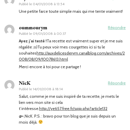
Publié le
04/01/2008 à 13:54
Une petite farce toute simple mais qui me tente vraiment!
oummourym
Répondre
Publié le
09/01/2008 à 00:37
Ayez j’ai testé !
Ta recette est vraiment super et je me suis
régalée ;o)Tu peux voir mes courgettes ici si tu le
souhaites
http://auxdelicesderym.canalblog.com/archives/2
008/08/09/10078613.html
Merci encore à toi pour ce partage !
NicK
Répondre
Publié le
14/01/2008 à 18:14
Salut, comme je me suis inspiré de ta recette, je mets le
lien vers mon site si cela
t’intéresse.
http://yeti57.free.fr/spip.php?article132
@+,NicK. P.S. : bravo pour ton blog que je suis depuis un
mois déjà.