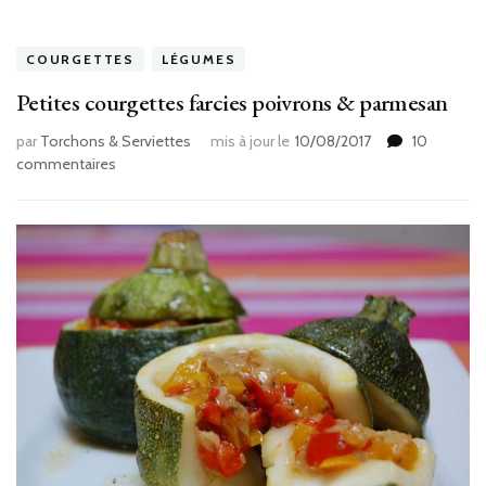
COURGETTES
LÉGUMES
Petites courgettes farcies poivrons & parmesan
par
Torchons & Serviettes
mis à jour le
10/08/2017
10
sur
commentaires
Petites
courgettes
farcies
poivrons
&
parmesan