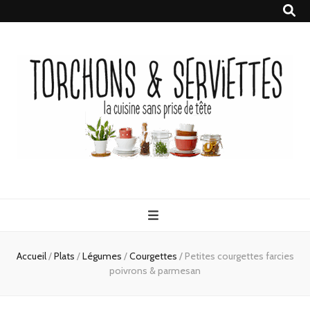
Torchons &
la cuisine sans prise de tête
Serviettes
Accueil
/
Plats
/
Légumes
/
Courgettes
/
Petites courgettes farcies
poivrons & parmesan