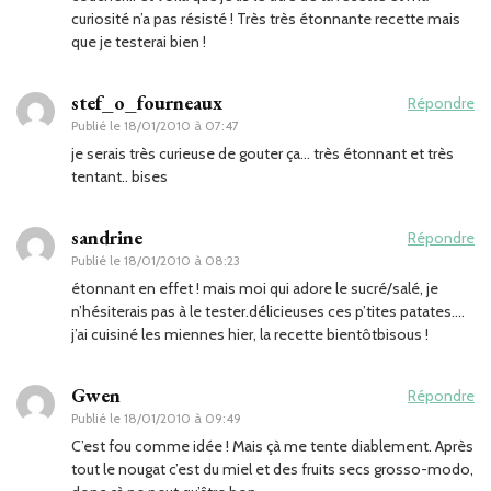
curiosité n’a pas résisté ! Très très étonnante recette mais
que je testerai bien !
stef_o_fourneaux
Répondre
Publié le
18/01/2010 à 07:47
je serais très curieuse de gouter ça… très étonnant et très
tentant.. bises
sandrine
Répondre
Publié le
18/01/2010 à 08:23
étonnant en effet ! mais moi qui adore le sucré/salé, je
n’hésiterais pas à le tester.délicieuses ces p’tites patates….
j’ai cuisiné les miennes hier, la recette bientôtbisous !
Gwen
Répondre
Publié le
18/01/2010 à 09:49
C’est fou comme idée ! Mais çà me tente diablement. Après
tout le nougat c’est du miel et des fruits secs grosso-modo,