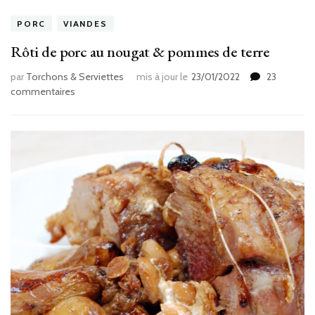
PORC
VIANDES
Rôti de porc au nougat & pommes de terre
par
Torchons & Serviettes
mis à jour le
23/01/2022
23
sur
commentaires
Rôti
de
porc
au
nougat
&
pommes
de
terre