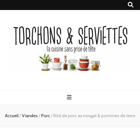
Torchons &
la cuisine sans prise de tête
Serviettes
Accueil
/
Viandes
/
Porc
/
Rôti de porc au nougat & pommes de terre