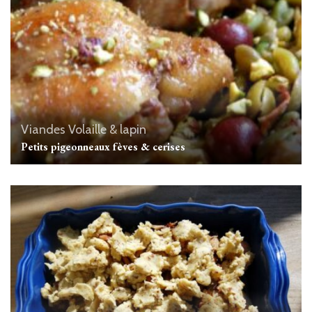
Viandes
Volaille & lapin
Petits pigeonneaux fèves & cerises