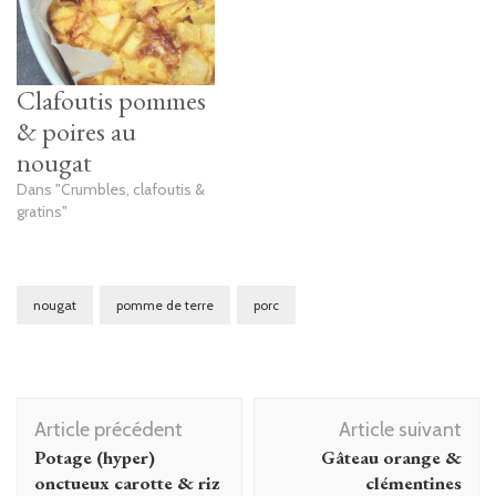
Clafoutis pommes
& poires au
nougat
Dans "Crumbles, clafoutis &
gratins"
nougat
pomme de terre
porc
Navigation
Article précédent
Article suivant
d'article
Potage (hyper)
Gâteau orange &
onctueux carotte & riz
clémentines