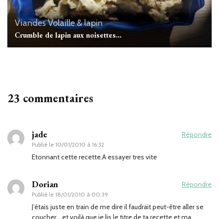
Viandes
Volaille & lapin
Crumble de lapin aux noisettes…
23 commentaires
jade
Répondre
Publié le
10/01/2010 à 16:32
Etonnant cette recette.A essayer tres vite
Dorian
Répondre
Publié le
18/01/2010 à 00:39
J’étais juste en train de me dire il faudrait peut-être aller se
coucher… et voilà que je lis le titre de ta recette et ma