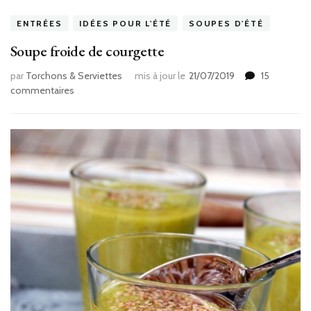
ENTRÉES
IDÉES POUR L'ÉTÉ
SOUPES D'ÉTÉ
Soupe froide de courgette
par
Torchons & Serviettes
mis à jour le
21/07/2019
15
sur
commentaires
Soupe
froide
de
courgette