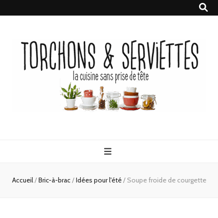
Torchons &
la cuisine sans prise de tête
Serviettes
Accueil
/
Bric-à-brac
/
Idées pour l'été
/
Soupe froide de courgette