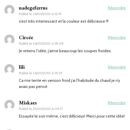
nadegeferrus
Répondre
Publié le
24/01/2010 à 12:19
s’est très interressant et la couleur est délicieuse !!!
Circée
Répondre
Publié le
24/01/2010 à 18:09
Je retiens l’idée, j’aime beaucoup les soupes froides.
lili
Répondre
Publié le
24/01/2010 à 19:35
Ca me tente en version froid j’ai l’habitude du chaud je n’y
avais pas pensé
Miskaes
Répondre
Publié le
25/01/2010 à 09:17
Essayée le soir même, c’est délicieux! Merci pour cette idée!