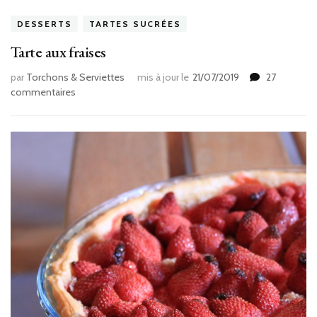
DESSERTS
TARTES SUCRÉES
Tarte aux fraises
par
Torchons & Serviettes
mis à jour le
21/07/2019
27
sur
commentaires
Tarte
aux
fraises