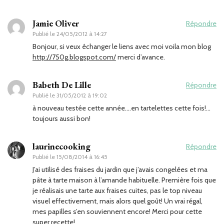
Jamie Oliver
Répondre
Publié le
24/05/2012 à 14:27
Bonjour, si veux échanger le liens avec moi voila mon blog
http://750g.blogspot.com/
merci d’avance.
Babeth De Lille
Répondre
Publié le
31/05/2012 à 19:02
à nouveau testée cette année….en tartelettes cette fois!…
toujours aussi bon!
laurinecooking
Répondre
Publié le
15/08/2014 à 16:45
J’ai utilisé des fraises du jardin que j’avais congelées et ma
pâte à tarte maison à l’amande habituelle. Première fois que
je réalisais une tarte aux fraises cuites, pas le top niveau
visuel effectivement, mais alors quel goût! Un vrai régal,
mes papilles s’en souviennent encore! Merci pour cette
super recette!