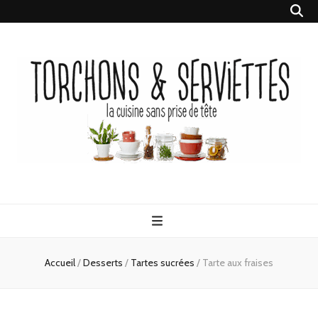
Torchons &
la cuisine sans prise de tête
Serviettes
Accueil
/
Desserts
/
Tartes sucrées
/
Tarte aux fraises