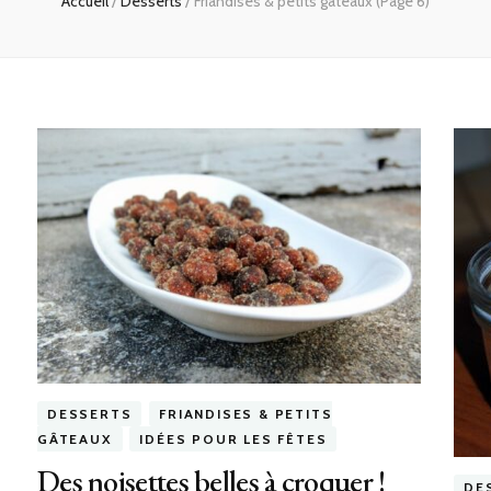
Accueil
/
Desserts
/
Friandises & petits gâteaux
(Page 6)
DESSERTS
FRIANDISES & PETITS
GÂTEAUX
IDÉES POUR LES FÊTES
Des noisettes belles à croquer !
DE