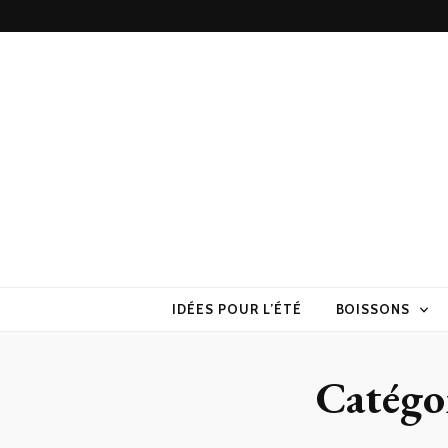
Torchons & S
la cuisine sans prise de tête
IDÉES POUR L’ÉTÉ
BOISSONS
Catégo