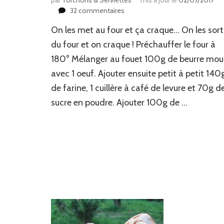
par
Torchons & Serviettes
mis à jour le
02/07/2017
sur
32 commentaires
Muffins
On les met au four et ça craque… On les sort
aux
M&M’s
du four et on craque ! Préchauffer le four à
:
180° Mélanger au fouet 100g de beurre mou
complètement
avec 1 oeuf. Ajouter ensuite petit à petit 140
fêlés
!
de farine, 1 cuillère à café de levure et 70g d
sucre en poudre. Ajouter 100g de …