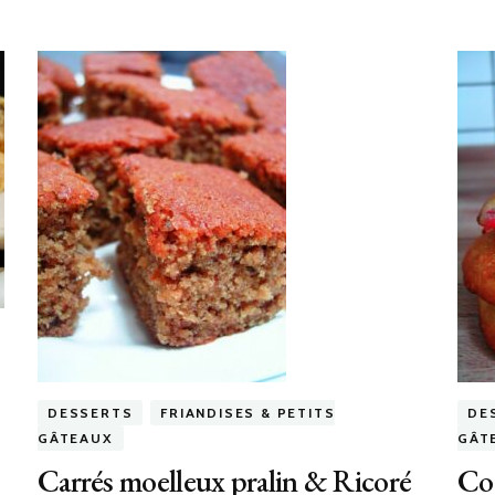
DESSERTS
FRIANDISES & PETITS
DE
GÂTEAUX
GÂT
Carrés moelleux pralin & Ricoré
Coo