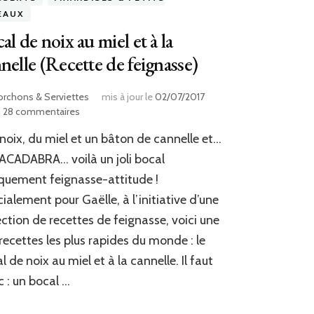
EAUX
al de noix au miel et à la
nelle (Recette de feignasse)
orchons & Serviettes
mis à jour le
02/07/2017
sur
28 commentaires
Bocal
noix, du miel et un bâton de cannelle et…
de
noix
CADABRA… voilà un joli bocal
au
quement feignasse-attitude !
miel
ialement pour Gaëlle, à l’initiative d’une
et
à
ection de recettes de feignasse, voici une
la
recettes les plus rapides du monde : le
cannelle
(Recette
l de noix au miel et à la cannelle. Il faut
de
 : un bocal …
feignasse)