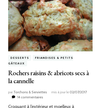
DESSERTS
FRIANDISES & PETITS
GÂTEAUX
Rochers raisins & abricots secs à
la cannelle
par
Torchons & Serviettes
mis à jour le
02/07/2017
sur
14 commentaires
Rochers
Croquant à l’extérieur et moelleux à
raisins