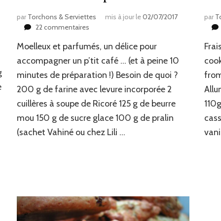
par
Torchons & Serviettes
mis à jour le
02/07/2017
par
T
sur
22 commentaires
Carrés
Moelleux et parfumés, un délice pour
Frai
moelleux
pralin
accompagner un p’tit café … (et à peine 10
cook
&
g
minutes de préparation !) Besoin de quoi ?
from
Ricoré
e
200 g de farine avec levure incorporée 2
Allu
cuillères à soupe de Ricoré 125 g de beurre
110g
mou 150 g de sucre glace 100 g de pralin
cass
(sachet Vahiné ou chez Lili …
vani