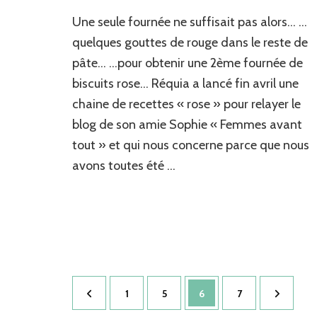
Un
Une seule fournée ne suffisait pas alors… …
intrus
ROSE
quelques gouttes de rouge dans le reste de
dans
pâte… …pour obtenir une 2ème fournée de
les
biscuits rose… Réquia a lancé fin avril une
biscuits
à
chaine de recettes « rose » pour relayer le
la
blog de son amie Sophie « Femmes avant
cuiller
tout » et qui nous concerne parce que nous
avons toutes été …
Pagination
Page
Page
Page
Page
1
5
6
7
des