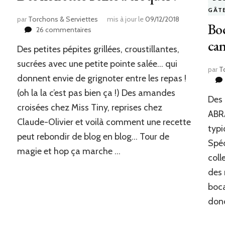
GÂT
par
Torchons & Serviettes
mis à jour le
09/12/2018
Boc
sur
26 commentaires
Des
can
Des petites pépites grillées, croustillantes,
noisettes
belles
sucrées avec une petite pointe salée… qui
par
T
à
donnent envie de grignoter entre les repas !
croquer
(oh la la c’est pas bien ça !) Des amandes
!
Des 
croisées chez Miss Tiny, reprises chez
ABRA
Claude-Olivier et voilà comment une recette
typi
peut rebondir de blog en blog… Tour de
Spéc
magie et hop ça marche …
coll
des 
boca
donc