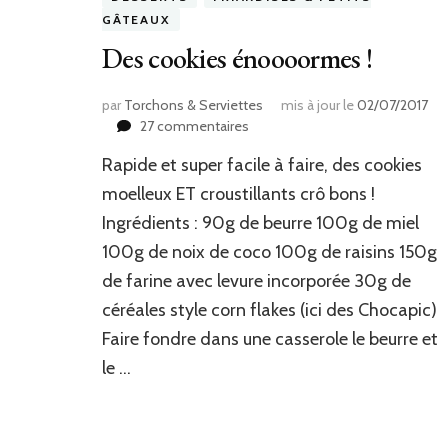
GÂTEAUX
Des cookies énoooormes !
par
Torchons & Serviettes
mis à jour le
02/07/2017
sur
27 commentaires
Des
Rapide et super facile à faire, des cookies
cookies
énoooormes
moelleux ET croustillants crô bons !
!
Ingrédients : 90g de beurre 100g de miel
100g de noix de coco 100g de raisins 150g
de farine avec levure incorporée 30g de
céréales style corn flakes (ici des Chocapic)
Faire fondre dans une casserole le beurre et
le …