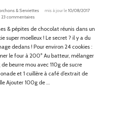
orchons & Serviettes
mis à jour le
10/08/2017
sur
23 commentaires
Cookies
ses & pépites de chocolat réunis dans un
fraise
&
ie super moelleux ! Le secret ? il y a du
chocolat…
age dedans ! Pour environ 24 cookies :
mer le four à 200° Au batteur, mélanger
 de beurre mou avec 110g de sucre
onade et 1 cuillère à café d’extrait de
lle Ajouter 100g de …