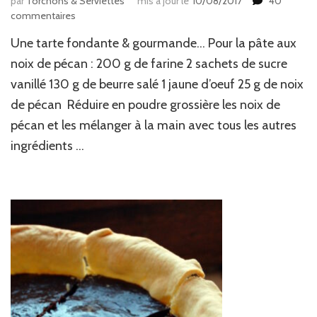
par
Torchons & Serviettes
mis à jour le
10/08/2017
40
sur
commentaires
Tarte
Une tarte fondante & gourmande… Pour la pâte aux
pécan,
fudge
noix de pécan : 200 g de farine 2 sachets de sucre
&
vanillé 130 g de beurre salé 1 jaune d’oeuf 25 g de noix
chocolat
de pécan Réduire en poudre grossière les noix de
pécan et les mélanger à la main avec tous les autres
ingrédients …