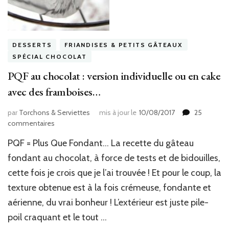
DESSERTS
FRIANDISES & PETITS GÂTEAUX
SPÉCIAL CHOCOLAT
PQF au chocolat : version individuelle ou en cake
avec des framboises…
par
Torchons & Serviettes
mis à jour le
10/08/2017
25
sur
commentaires
PQF
PQF = Plus Que Fondant… La recette du gâteau
au
chocolat
fondant au chocolat, à force de tests et de bidouilles,
:
cette fois je crois que je l’ai trouvée ! Et pour le coup, la
version
texture obtenue est à la fois crémeuse, fondante et
individuelle
ou
aérienne, du vrai bonheur ! L’extérieur est juste pile-
en
poil craquant et le tout …
cake