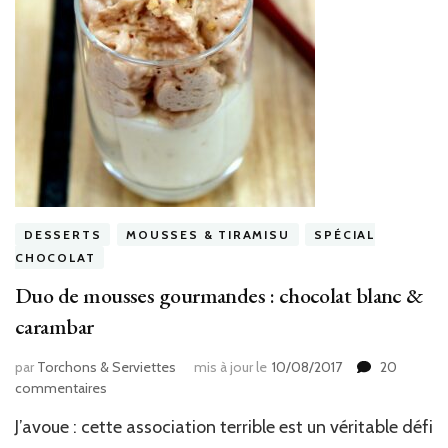
DESSERTS
MOUSSES & TIRAMISU
SPÉCIAL
CHOCOLAT
Duo de mousses gourmandes : chocolat blanc &
carambar
par
Torchons & Serviettes
mis à jour le
10/08/2017
20
sur
commentaires
Duo
J’avoue : cette association terrible est un véritable défi
de