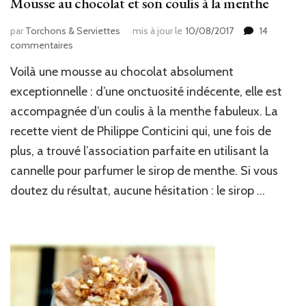
Mousse au chocolat et son coulis à la menthe
par
Torchons & Serviettes
mis à jour le
10/08/2017
14
sur
commentaires
Mousse
Voilà une mousse au chocolat absolument
au
chocolat
exceptionnelle : d’une onctuosité indécente, elle est
et
accompagnée d’un coulis à la menthe fabuleux. La
son
recette vient de Philippe Conticini qui, une fois de
coulis
à
plus, a trouvé l’association parfaite en utilisant la
la
cannelle pour parfumer le sirop de menthe. Si vous
menthe
doutez du résultat, aucune hésitation : le sirop …