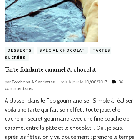
DESSERTS
SPÉCIAL CHOCOLAT
TARTES
SUCRÉES
Tarte fondante caramel & chocolat
par
Torchons & Serviettes
mis à jour le
10/08/2017
36
sur
commentaires
Tarte
A classer dans le Top gourmandise ! Simple à réaliser,
fondante
caramel
voilà une tarte qui fait son effet : toute jolie, elle
&
cache un secret gourmand avec une fine couche de
chocolat
caramel entre la pâte et le chocolat… Oui, je sais,
après les fêtes, on y va doucement : prendre le temps