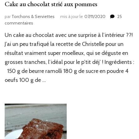
Cake au chocolat strié aux pommes
par
Torchons & Serviettes
mis à jour le
07/11/2020
25
sur
commentaires
Cake
Un cake au chocolat avec une surprise à l’intérieur ??!
au
chocolat
J’ai un peu trafiqué la recette de Christelle pour un
strié
résultat vraiment super moelleux, qui se déguste en
aux
grosses tranches, l’idéal pour le p’tit déj’ ! Ingrédients :
pommes
150 g de beurre ramolli 180 g de sucre en poudre 4
oeufs 100 g de …