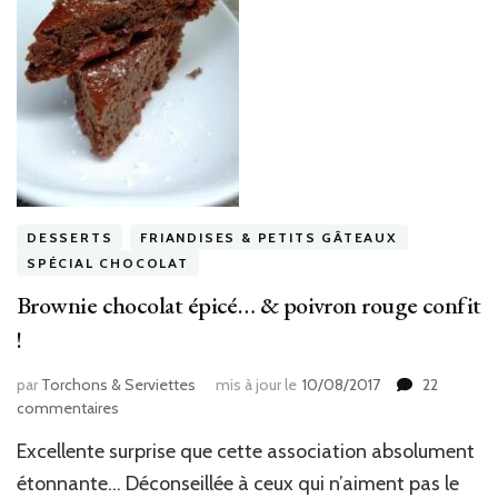
DESSERTS
FRIANDISES & PETITS GÂTEAUX
SPÉCIAL CHOCOLAT
Brownie chocolat épicé… & poivron rouge confit
!
par
Torchons & Serviettes
mis à jour le
10/08/2017
22
sur
commentaires
Brownie
Excellente surprise que cette association absolument
chocolat
épicé…
étonnante… Déconseillée à ceux qui n’aiment pas le