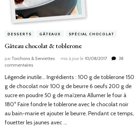
DESSERTS
GÂTEAUX
SPÉCIAL CHOCOLAT
Gâteau chocolat & toblerone
par
Torchons & Serviettes
mis à jour le
10/08/2017
38
sur
commentaires
Gâteau
Légende inutile… Ingrédients : 100 g de toblerone 150
chocolat
&
g de chocolat noir 100 g de beurre 6 oeufs 200 g de
toblerone
sucre en poudre 50 g de maïzena Allumer le four à
180° Faire fondre le toblerone avec le chocolat noir
au bain-marie et ajouter le beurre. Pendant ce temps,
fouetter les jaunes avec …