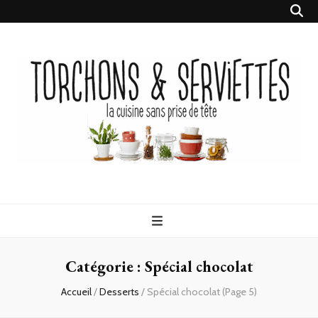
Torchons &
la cuisine sans prise de tête
Serviettes
Catégorie :
Spécial chocolat
Accueil
/
Desserts
/
Spécial chocolat
(Page 5)