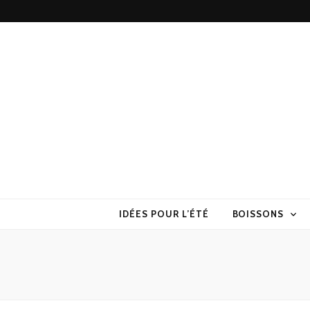
Torchons & S
la cuisine sans prise de tête
IDÉES POUR L’ÉTÉ
BOISSONS