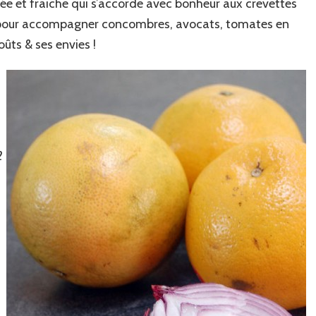
ée et fraiche qui s’accorde avec bonheur aux crevettes
) pour accompagner concombres, avocats, tomates en
oûts & ses envies !
2