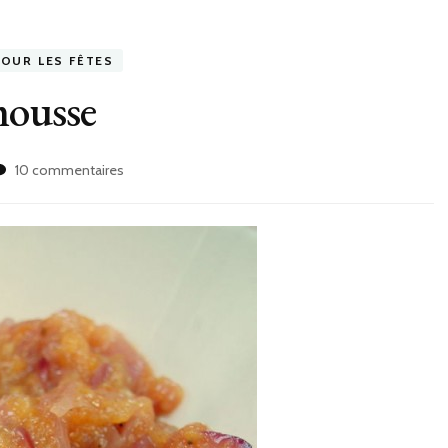
POUR LES FÊTES
ousse
sur
10 commentaires
Chutney
de
pamplemousse