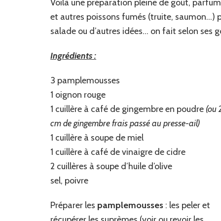
Voilà une préparation pleine de goût, parfum
et autres poissons fumés (truite, saumon…
salade ou d’autres idées… on fait selon ses g
Ingrédients :
3 pamplemousses
1 oignon rouge
1 cuillère à café de gingembre en poudre
(ou 
cm de gingembre frais passé au presse-ail)
1 cuillère à soupe de miel
1 cuillère à café de vinaigre de cidre
2 cuillères à soupe d’huile d’olive
sel, poivre
Préparer les
pamplemousses
: les peler et
récupérer les suprèmes (voir ou revoir
les