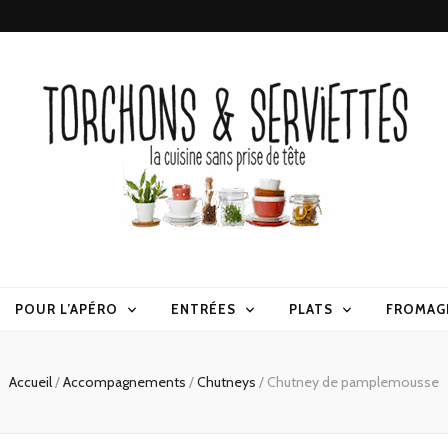
erviettes
POUR L’APÉRO
ENTRÉES
PLATS
FROMAG
Accueil
/
Accompagnements
/
Chutneys
/
Chutney de pamplemousse