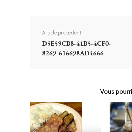
Navigation
d'article
Article précédent
D5E59CB8-41B5-4CF0-
8269-616698AD4666
Vous pourri