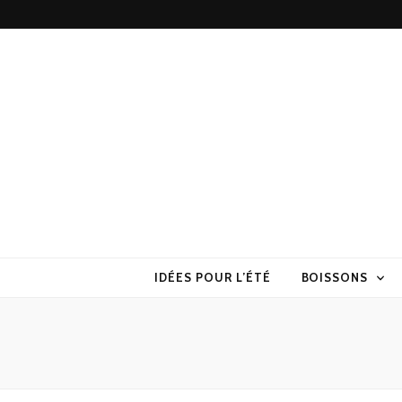
Torchons & S
la cuisine sans prise de tête
IDÉES POUR L’ÉTÉ
BOISSONS