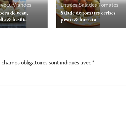
 veau
Viandes
Entrées
Salades
Tomates
occa de veau,
Salade de tomates cerises
la & basilic
pesto & burrata
 champs obligatoires sont indiqués avec
*