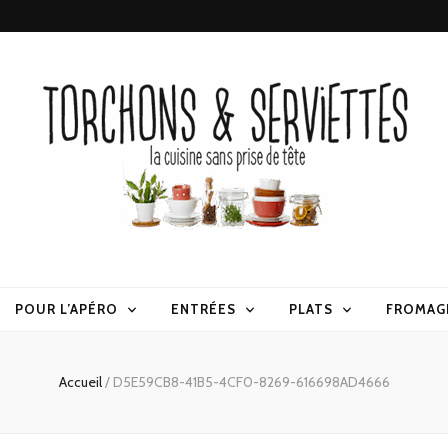
erviettes
POUR L’APÉRO
ENTRÉES
PLATS
FROMAG
Accueil
/
D5E59CB8-41B5-4CF0-8269-616698AD4666