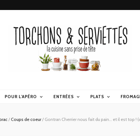
erviettes
POUR L’APÉRO
ENTRÉES
PLATS
FROMAG
-brac
/
Coups de coeur
/
Gontran Cherrier nous fait du pain… et il est top ! (o