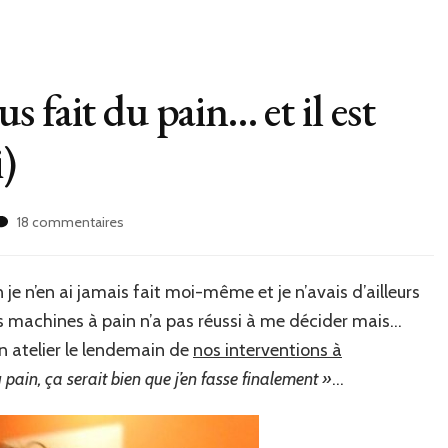
 fait du pain… et il est
i)
sur
18 commentaires
Gontran
Cherrier
nous
 je n’en ai jamais fait moi-même et je n’avais d’ailleurs
fait
 machines à pain n’a pas réussi à me décider mais…
du
pain…
n atelier le lendemain de
nos interventions à
et
u pain, ça serait bien que j’en fasse finalement »
…
il
est
top