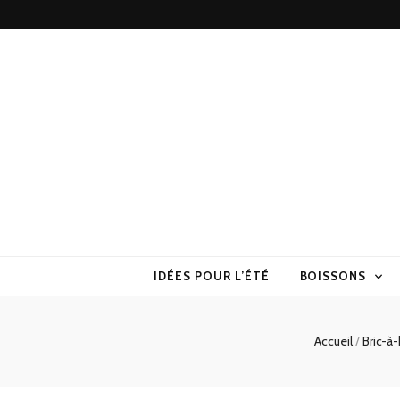
Torchons & S
la cuisine sans prise de tête
IDÉES POUR L’ÉTÉ
BOISSONS
Accueil
/
Bric-à