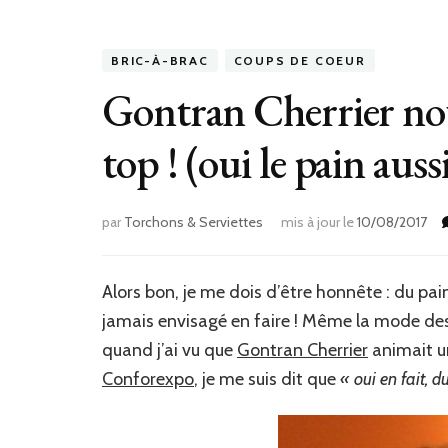
BRIC-À-BRAC
COUPS DE COEUR
Gontran Cherrier nous
top ! (oui le pain auss
par
Torchons & Serviettes
mis à jour le
10/08/2017
Alors bon, je me dois d’être honnête : du pain
jamais envisagé en faire ! Même la mode des
quand j’ai vu que
Gontran Cherrier
animait u
Conforexpo
, je me suis dit que
« oui en fait, d