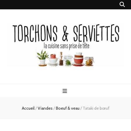
Torchons &
la cuisine sans prise de tête
Serviettes
Accueil
/
Viandes
/
Boeuf & veau
/
Tataki de bœuf