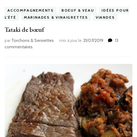
ACCOMPAGNEMENTS
BOEUF & VEAU
IDÉES POUR
L'ÉTÉ
MARINADES & VINAIGRETTES
VIANDES
Tataki de bœuf
par
Torchons & Serviettes
mis à jour le
21/07/2019
13
sur
commentaires
Tataki
de
bœuf