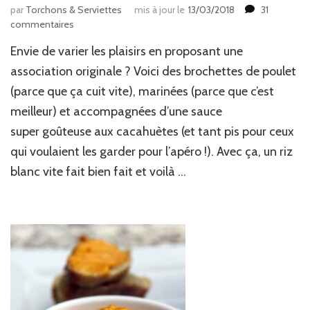
par
Torchons & Serviettes
mis à jour le
13/03/2018
31
sur
commentaires
Brochettes
Envie de varier les plaisirs en proposant une
de
poulet
association originale ? Voici des brochettes de poulet
sauce
(parce que ça cuit vite), marinées (parce que c’est
cacahuète
meilleur) et accompagnées d’une sauce
super goûteuse aux cacahuètes (et tant pis pour ceux
qui voulaient les garder pour l’apéro !). Avec ça, un riz
blanc vite fait bien fait et voilà …