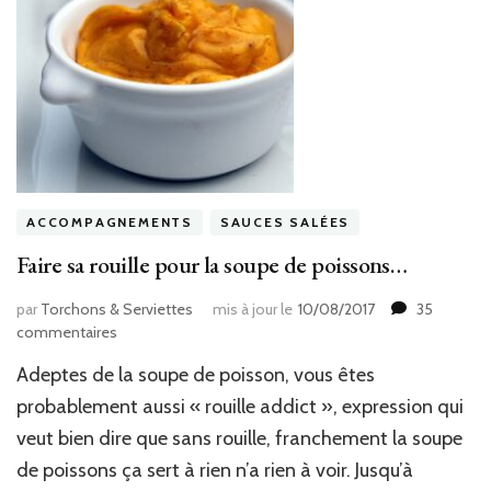
ACCOMPAGNEMENTS
SAUCES SALÉES
Faire sa rouille pour la soupe de poissons…
par
Torchons & Serviettes
mis à jour le
10/08/2017
35
sur
commentaires
Faire
Adeptes de la soupe de poisson, vous êtes
sa
rouille
probablement aussi « rouille addict », expression qui
pour
veut bien dire que sans rouille, franchement la soupe
la
de poissons ça sert à rien n’a rien à voir. Jusqu’à
soupe