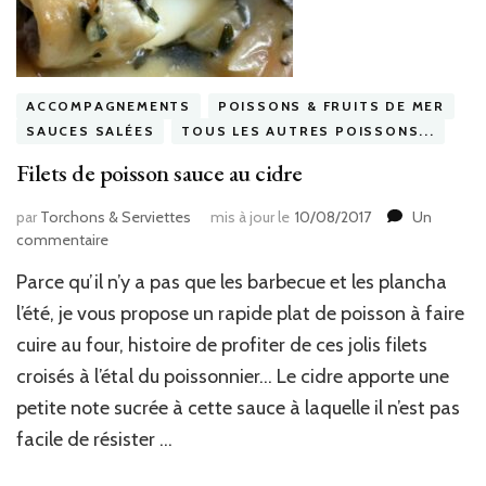
ACCOMPAGNEMENTS
POISSONS & FRUITS DE MER
SAUCES SALÉES
TOUS LES AUTRES POISSONS...
Filets de poisson sauce au cidre
par
Torchons & Serviettes
mis à jour le
10/08/2017
Un
sur
commentaire
Filets
Parce qu’il n’y a pas que les barbecue et les plancha
de
poisson
l’été, je vous propose un rapide plat de poisson à faire
sauce
cuire au four, histoire de profiter de ces jolis filets
au
croisés à l’étal du poissonnier… Le cidre apporte une
cidre
petite note sucrée à cette sauce à laquelle il n’est pas
facile de résister …