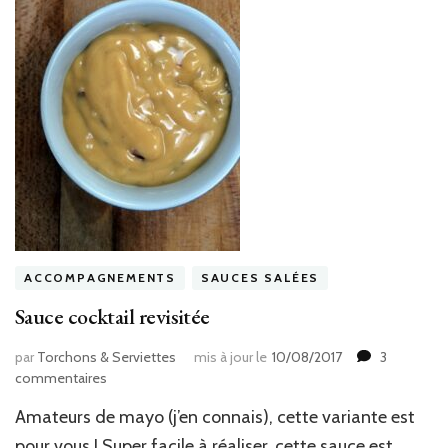
ACCOMPAGNEMENTS
SAUCES SALÉES
Sauce cocktail revisitée
par
Torchons & Serviettes
mis à jour le
10/08/2017
3
sur
commentaires
Sauce
Amateurs de mayo (j’en connais), cette variante est
cocktail
revisitée
pour vous ! Super facile à réaliser, cette sauce est