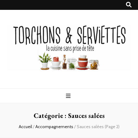
Torchons &
la cuisine sans prise de tête
Serviettes
Catégorie :
Sauces salées
Accueil
/
Accompagnements
/
Sauces salées
(Page 2)