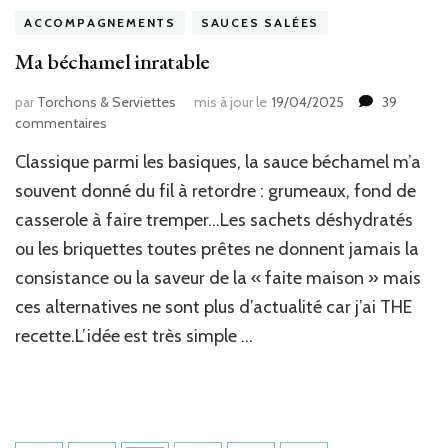
ACCOMPAGNEMENTS
SAUCES SALÉES
Ma béchamel inratable
par
Torchons & Serviettes
mis à jour le
19/04/2025
39
sur
commentaires
Ma
Classique parmi les basiques, la sauce béchamel m’a
béchamel
inratable
souvent donné du fil à retordre : grumeaux, fond de
casserole à faire tremper…Les sachets déshydratés
ou les briquettes toutes prêtes ne donnent jamais la
consistance ou la saveur de la « faite maison » mais
ces alternatives ne sont plus d’actualité car j’ai THE
recette.L’idée est très simple …