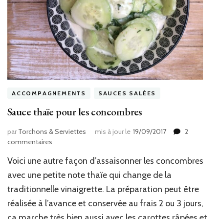
ACCOMPAGNEMENTS
SAUCES SALÉES
Sauce thaïe pour les concombres
par
Torchons & Serviettes
mis à jour le
19/09/2017
2
sur
commentaires
Sauce
Voici une autre façon d’assaisonner les concombres
thaïe
pour
avec une petite note thaïe qui change de la
les
traditionnelle vinaigrette. La préparation peut être
concombres
réalisée à l’avance et conservée au frais 2 ou 3 jours,
ça marche très bien aussi avec les carottes râpées et