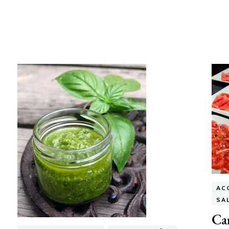
AC
SA
Car