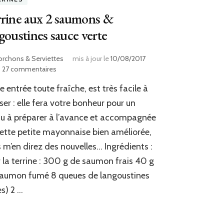
rine aux 2 saumons &
goustines sauce verte
orchons & Serviettes
mis à jour le
10/08/2017
sur
27 commentaires
Terrine
e entrée toute fraîche, est très facile à
aux
2
iser : elle fera votre bonheur pour un
saumons
 à préparer à l’avance et accompagnée
&
ette petite mayonnaise bien améliorée,
langoustines
sauce
 m’en direz des nouvelles… Ingrédients :
verte
 la terrine : 300 g de saumon frais 40 g
saumon fumé 8 queues de langoustines
es) 2 …