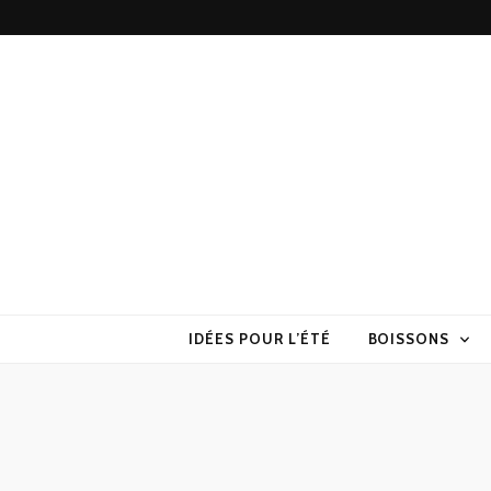
Torchons & S
la cuisine sans prise de tête
IDÉES POUR L’ÉTÉ
BOISSONS