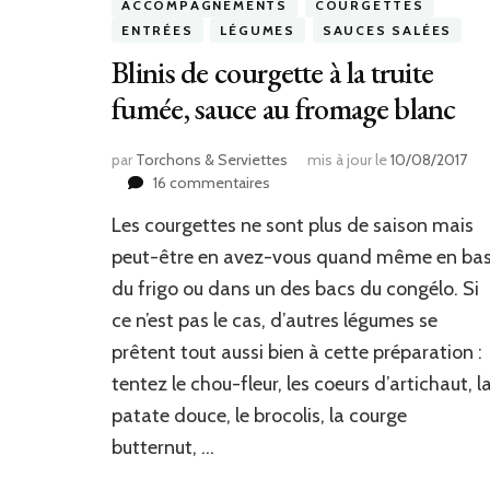
ACCOMPAGNEMENTS
COURGETTES
ENTRÉES
LÉGUMES
SAUCES SALÉES
Blinis de courgette à la truite
fumée, sauce au fromage blanc
par
Torchons & Serviettes
mis à jour le
10/08/2017
sur
16 commentaires
Blinis
Les courgettes ne sont plus de saison mais
de
courgette
peut-être en avez-vous quand même en ba
à
du frigo ou dans un des bacs du congélo. Si
la
ce n’est pas le cas, d’autres légumes se
truite
fumée,
prêtent tout aussi bien à cette préparation :
sauce
tentez le chou-fleur, les coeurs d’artichaut, l
au
fromage
patate douce, le brocolis, la courge
blanc
butternut, …