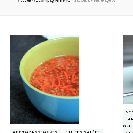
Accueil
/
Accompagnements
/
Sauces salées
(Page 3)
AC
LA
MER
ACCOMPAGNEMENTS
SAUCES SALÉES
TE