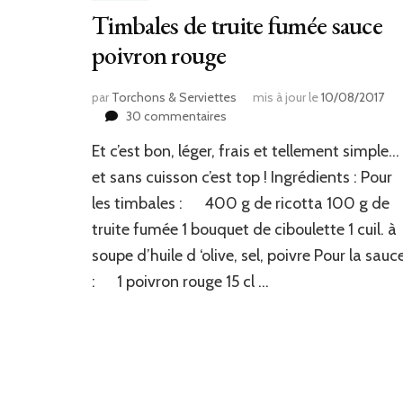
Timbales de truite fumée sauce
poivron rouge
par
Torchons & Serviettes
mis à jour le
10/08/2017
sur
30 commentaires
Timbales
Et c’est bon, léger, frais et tellement simple…
de
truite
et sans cuisson c’est top ! Ingrédients : Pour
fumée
les timbales : 400 g de ricotta 100 g de
sauce
truite fumée 1 bouquet de ciboulette 1 cuil. à
poivron
rouge
soupe d’huile d ‘olive, sel, poivre Pour la sauc
: 1 poivron rouge 15 cl …