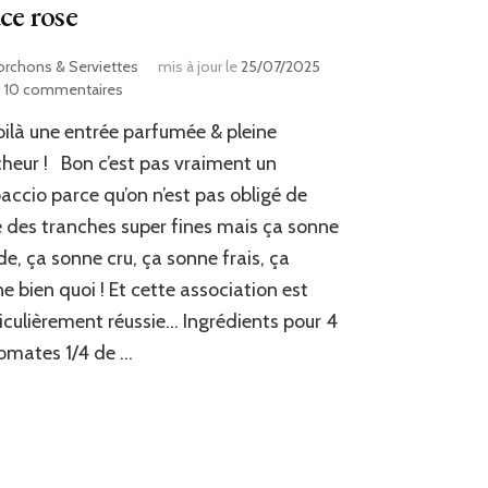
ce rose
orchons & Serviettes
mis à jour le
25/07/2025
sur
10 commentaires
Carpaccio
oilà une entrée parfumée & pleine
tomates
pastèque
cheur ! Bon c’est pas vraiment un
&
accio parce qu’on n’est pas obligé de
sauce
e des tranches super fines mais ça sonne
rose
de, ça sonne cru, ça sonne frais, ça
e bien quoi ! Et cette association est
iculièrement réussie… Ingrédients pour 4
tomates 1/4 de …