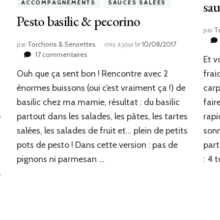
sau
ACCOMPAGNEMENTS
SAUCES SALÉES
Pesto basilic & pecorino
par
T
par
Torchons & Serviettes
mis à jour le
10/08/2017
sur
17 commentaires
Et v
Pesto
Ouh que ça sent bon ! Rencontre avec 2
frai
basilic
&
énormes buissons (oui c’est vraiment ça !) de
carp
pecorino
basilic chez ma mamie, résultat : du basilic
fair
s
partout dans les salades, les pâtes, les tartes
rapi
salées, les salades de fruit et… plein de petits
sonn
pots de pesto ! Dans cette version : pas de
part
pignons ni parmesan …
: 4 
a