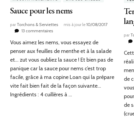
Sauce pour les nems
Ter
lan
par
Torchons & Serviettes
mis à jour le
10/08/2017
sur
13 commentaires
par
T
Sauce
Vous aimez les nems, vous essayez de
pour
les
penser aux feuilles de menthe et à la salade
Cett
nems
et… zut vous oubliez la sauce ! Et bien pas de
réal
panique car la sauce pour nems c’est trop
menu
facile, grâce à ma copine Loan qui la prépare
de c
vite fait bien fait de la façon suivante…
vous
Ingrédients : 4 cuillères à …
pour
de 
(cru