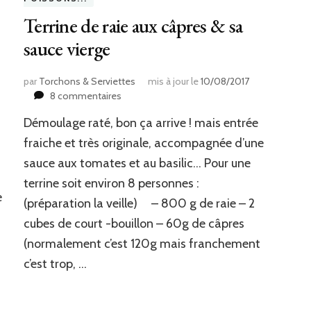
Terrine de raie aux câpres & sa
sauce vierge
par
Torchons & Serviettes
mis à jour le
10/08/2017
sur
8 commentaires
Terrine
Démoulage raté, bon ça arrive ! mais entrée
de
raie
fraiche et très originale, accompagnée d’une
aux
sauce aux tomates et au basilic… Pour une
câpres
terrine soit environ 8 personnes :
&
e
sa
(préparation la veille) – 800 g de raie – 2
sauce
cubes de court -bouillon – 60g de câpres
vierge
(normalement c’est 120g mais franchement
c’est trop, …