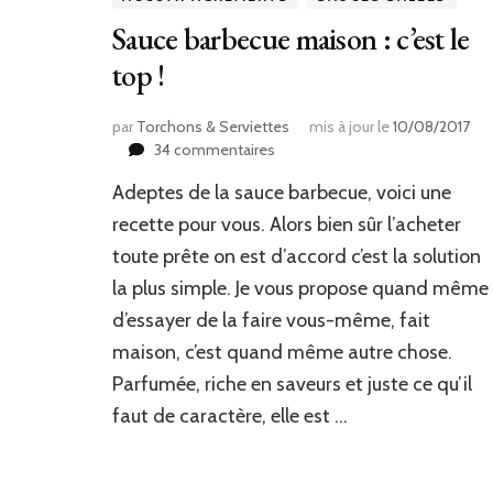
Sauce barbecue maison : c’est le
top !
par
Torchons & Serviettes
mis à jour le
10/08/2017
sur
34 commentaires
Sauce
Adeptes de la sauce barbecue, voici une
barbecue
maison
recette pour vous. Alors bien sûr l’acheter
:
toute prête on est d’accord c’est la solution
c’est
la plus simple. Je vous propose quand même
le
top
d’essayer de la faire vous-même, fait
!
maison, c’est quand même autre chose.
Parfumée, riche en saveurs et juste ce qu’il
faut de caractère, elle est …