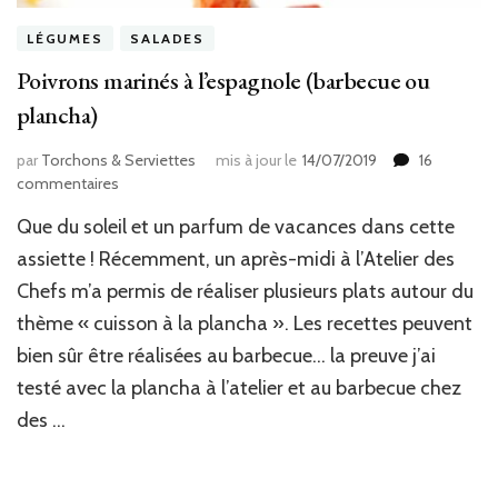
LÉGUMES
SALADES
Poivrons marinés à l’espagnole (barbecue ou
plancha)
par
Torchons & Serviettes
mis à jour le
14/07/2019
16
sur
commentaires
Poivrons
Que du soleil et un parfum de vacances dans cette
marinés
à
assiette ! Récemment, un après-midi à l’Atelier des
l’espagnole
Chefs m’a permis de réaliser plusieurs plats autour du
(barbecue
thème « cuisson à la plancha ». Les recettes peuvent
ou
plancha)
bien sûr être réalisées au barbecue… la preuve j’ai
testé avec la plancha à l’atelier et au barbecue chez
des …