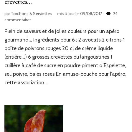
crevettes…
par
Torchons & Serviettes
mis à jour le
09/08/2017
24
sur
commentaires
Verrine
Plein de saveurs et de jolies couleurs pour un apéro
avocat,
poivron
gourmand… Ingrédients pour 6 : 2 avocats 2 citrons 1
&
boîte de poivrons rouges 20 cl de crème liquide
crème
(entière…) 6 grosses crevettes ou langoustines 1
fouettée
aux
cuillère à café de sucre en poudre piment d’Espelette,
crevettes…
sel, poivre, baies roses En amuse-bouche pour l’apéro,
cette association …