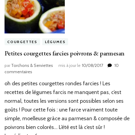
COURGETTES
LÉGUMES
Petites courgettes farcies poivrons & parmesan
par
Torchons & Serviettes
mis à jour le
10/08/2017
10
sur
commentaires
Petites
oh des petites courgettes rondes farcies ! Les
courgettes
farcies
recettes de légumes farcis ne manquent pas, c’est
poivrons
normal, toutes les versions sont possibles selon ses
&
goûts ! Pour cette fois : une farce vraiment toute
parmesan
simple, moelleuse gràce au parmesan & composée de
poivrons bien colorés… L’été est là c’est sûr !