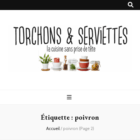
Torchons &
la cuisine sans prise de tête
Serviettes
Étiquette :
poivron
Accueil
/
poivron
(Page 2)