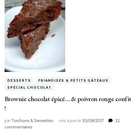
DESSERTS
FRIANDISES & PETITS GÂTEAUX
SPÉCIAL CHOCOLAT
Brownie chocolat épicé… & poivron rouge confit
!
par
Torchons & Serviettes
mis à jour le
10/08/2017
22
sur
commentaires
Brownie