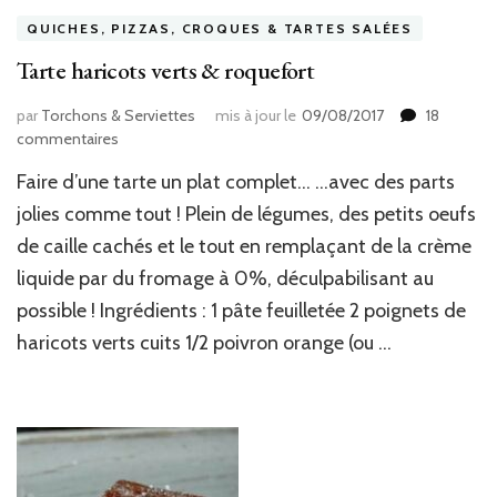
QUICHES, PIZZAS, CROQUES & TARTES SALÉES
Tarte haricots verts & roquefort
par
Torchons & Serviettes
mis à jour le
09/08/2017
18
sur
commentaires
Tarte
Faire d’une tarte un plat complet… …avec des parts
haricots
verts
jolies comme tout ! Plein de légumes, des petits oeufs
&
de caille cachés et le tout en remplaçant de la crème
roquefort
liquide par du fromage à 0%, déculpabilisant au
possible ! Ingrédients : 1 pâte feuilletée 2 poignets de
haricots verts cuits 1/2 poivron orange (ou …