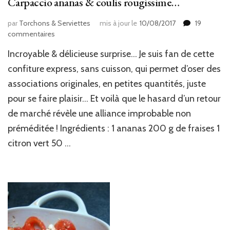
Carpaccio ananas & coulis rougissime…
par
Torchons & Serviettes
mis à jour le
10/08/2017
19
sur
commentaires
Carpaccio
Incroyable & délicieuse surprise… Je suis fan de cette
ananas
&
confiture express, sans cuisson, qui permet d’oser des
coulis
associations originales, en petites quantités, juste
rougissime…
pour se faire plaisir… Et voilà que le hasard d’un retour
de marché révèle une alliance improbable non
préméditée ! Ingrédients : 1 ananas 200 g de fraises 1
citron vert 50 …