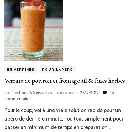
EN VERRINES
POUR L'APÉRO
Verrine de poivron et fromage ail & fines herbes
par
Torchons & Serviettes
mis à jour le
27/12/2017
45
sur
commentaires
Verrine
Pour le coup, voilà une vraie solution rapide pour un
de
poivron
apéro de dernière minute… ou tout simplement pour
et
passer un minimum de temps en préparation…
fromage