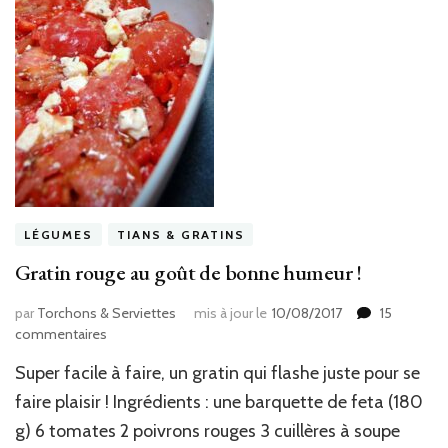
LÉGUMES
TIANS & GRATINS
Gratin rouge au goût de bonne humeur !
par
Torchons & Serviettes
mis à jour le
10/08/2017
15
sur
commentaires
Gratin
Super facile à faire, un gratin qui flashe juste pour se
rouge
au
faire plaisir ! Ingrédients : une barquette de feta (180
goût
g) 6 tomates 2 poivrons rouges 3 cuillères à soupe
de