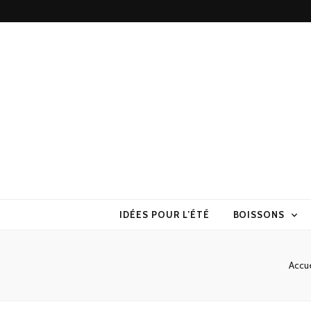
Torchons & S
la cuisine sans prise de tête
IDÉES POUR L’ÉTÉ
BOISSONS
Accue