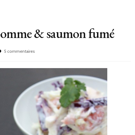
, pomme & saumon fumé
sur
5 commentaires
Salade
aux
2
choux,
pomme
&
saumon
fumé