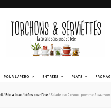
erviettes
POUR L’APÉRO
ENTRÉES
PLATS
FROMAG
il
/
Bric-à-brac
/
Idées pour l'été
/
Salade aux 2 choux, pomme & saumon