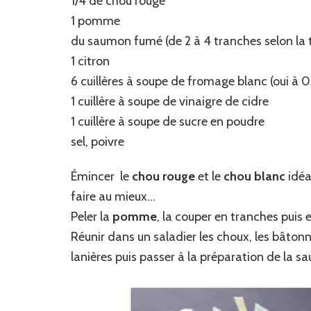
1/4 de chou rouge
1 pomme
du saumon fumé (de 2 à 4 tranches selon la t
1 citron
6 cuillères à soupe de fromage blanc (oui à 0
1 cuillère à soupe de vinaigre de cidre
1 cuillère à soupe de sucre en poudre
sel, poivre
Émincer le
chou
rouge
et le
chou
blanc
idéa
faire au mieux…
Peler la
pomme
, la couper en tranches puis 
Réunir dans un saladier les choux, les bâto
lanières puis passer à la préparation de la sa