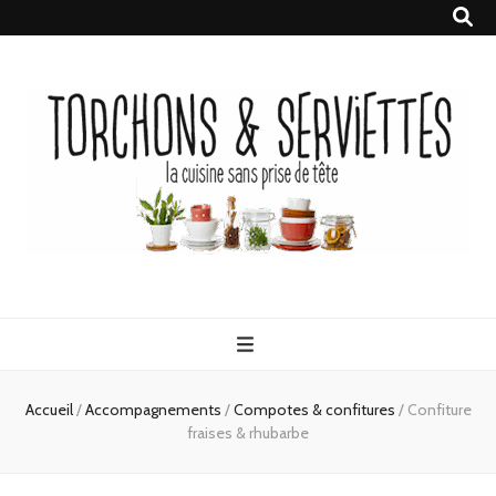
Torchons &
la cuisine sans prise de tête
Serviettes
Accueil
/
Accompagnements
/
Compotes & confitures
/
Confiture
fraises & rhubarbe