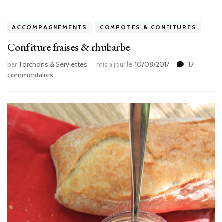
ACCOMPAGNEMENTS
COMPOTES & CONFITURES
Confiture fraises & rhubarbe
par
Torchons & Serviettes
mis à jour le
10/08/2017
17
sur
commentaires
Confiture
fraises
&
rhubarbe