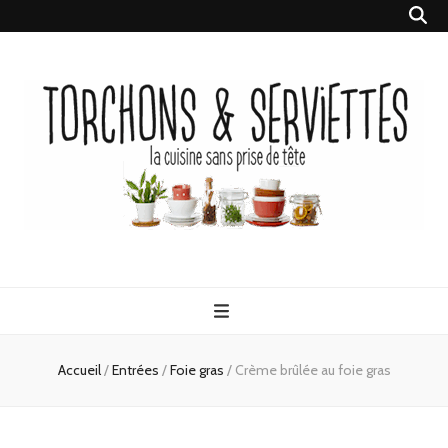
Torchons &
la cuisine sans prise de tête
Serviettes
Accueil
/
Entrées
/
Foie gras
/
Crème brûlée au foie gras