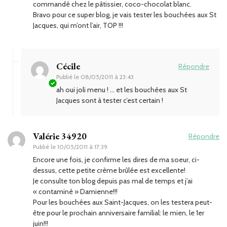
commandé chez le pâtissier, coco-chocolat blanc.
Bravo pour ce super blog, je vais tester les bouchées aux St
Jacques, qui m’ont l’air, TOP !!!
Cécile
Répondre
Publié le
08/05/2011 à 23:43
ah oui joli menu ! … et les bouchées aux St
Jacques sont à tester c’est certain !
Valérie 34920
Répondre
Publié le
10/05/2011 à 17:39
Encore une fois, je confirme les dires de ma soeur, ci-
dessus, cette petite crème brûlée est excellente!
Je consulte ton blog depuis pas mal de temps et j’ai
« contaminé » Damienne!!!
Pour les bouchées aux Saint-Jacques, on les testera peut-
être pour le prochain anniversaire familial: le mien, le 1er
juin!!!