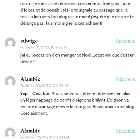
miam! je me suis récemment convertie au foie gras… que
d’idées et de possibilités!Je te signale au passage que j’ai
mis un lien vers ton blog sur le mien! j’espère que cela ne te
dérange pas, fais moi signe le cas échéant!
edwige
Répondre
Publié le
01/01/2010 à 22:29
j’ai eu l’occasion d’en manger ce Noel …c’est vrai que c’est un
délice !!!!
Alambic
Répondre
Publié le
02/01/2010 à 22:46
Yep … C’est bon !
Nous servons cette recette avec en plus
un léger nappage de confit d’oignons brûlant. L’oignon va
encore davantage relever le foie gras. Bravo pour votre blog.
Cordialement.
Alambic
Répondre
Publié le
02/01/2010 à 23:04