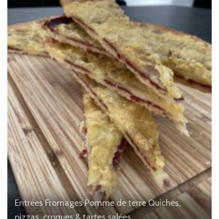
Entrées
Fromages
Pomme de terre
Quiches,
pizzas, croques & tartes salées