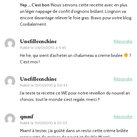
Yep … C’est bon !
Nous servons cette recette avec en plus
un léger nappage de confit d’oignons brûlant. L’oignon va
encore davantage relever le foie gras. Bravo pour votre blog.
Cordialement.
Unefilleenchine
Répondre
Publié le
04/01/2010 à 11:45
He he, qui vient d’acheter un chalumeau a creme brulee
?
C’est moi !
Unefilleenchine
Répondre
Publié le
15/01/2010 à 00:53
J’ai teste ta recette ce WE pour notre reveillon du nouvel an
chinois, tout le monde s’est regale, merci !!
qmmf
Répondre
Publié le
15/01/2010 à 20:05
Miam! à tester, j’ai goûté dans un resto cette crème brûlée
recouverte de graines de pavot et double Miam!