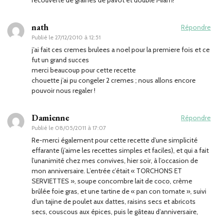
nath
Répondre
Publié le
27/12/2010 à 12:51
j’ai fait ces cremes brulees a noel pour la premiere fois et ce
fut un grand succes
merci beaucoup pour cette recette
chouette j’ai pu congeler 2 cremes ; nous allons encore
pouvoir nous regaler !
Damienne
Répondre
Publié le
08/05/2011 à 17:07
Re-merci également pour cette recette d’une simplicité
effarante (j’aime les recettes simples et faciles), et qui a fait
l’unanimité chez mes convives, hier soir, à l’occasion de
mon anniversaire. L’entrée c’était « TORCHONS ET
SERVIETTES », soupe concombre lait de coco, crème
brûlée foie gras, et une tartine de « pan con tomate », suivi
d’un tajine de poulet aux dattes, raisins secs et abricots
secs, couscous aux épices, puis le gâteau d’anniversaire,