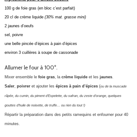
100 g
de foie gras (en bloc c’est parfait)
20 cl de crème liquide
(30% mat. grasse mini)
2 jaunes d’oeufs
sel, poivre
une belle pincée d’épices à pain d’épices
environ 3 cuillères à soupe de cassonade
Allumer le four à 100°.
Mixer ensemble le
foie gras
, la
crème liquide
et les
jaunes
.
Saler
,
poivrer
et ajouter les
épices à pain d’épices
(
ou de la muscade
râpée, du cumin, du piment d’Espelette, du safran, du zeste d’orange, quelques
gouttes d’huile de noisette, de truffe… ou rien du tout !)
Répartir la préparation dans des petits ramequins et enfourner pour 40
minutes.