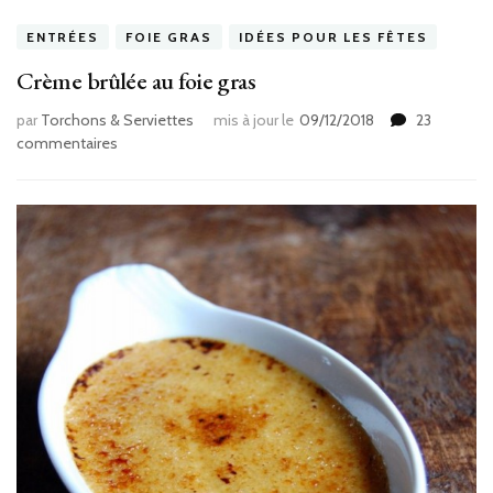
ENTRÉES
FOIE GRAS
IDÉES POUR LES FÊTES
Crème brûlée au foie gras
par
Torchons & Serviettes
mis à jour le
09/12/2018
23
sur
commentaires
Crème
brûlée
au
foie
gras