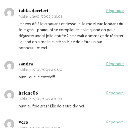
tablesdecricri
Répondre
Publié le
26/01/2009 à 21:06
Je sens déjà le croquant et dessous, le moelleux fondant du
foie gras… pourquoi se compliquer la vie quand on peut
déguster une si jolie entrée ? ce serait dommage de résister
! quand on aime le sucré salé, ce doit être un pur
bonheur….merci
sandra
Répondre
Publié le
27/01/2009 à 08:01
hum…quelle entrée!!!
helene06
Répondre
Publié le
27/01/2009 à 10:35
hum au foie gras? Elle doit être divine!
vero
Répondre
Publié le
27/01/2009 à 11:35