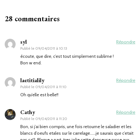
28 commentaires
syl
Répondre
Publié le
09/04/2011 à 10:13
écoute, que dire, c’est tout simplement sublime !
Bon w end.
laetitialily
Répondre
Publié le
09/04/2011 à 11:10
Oh qu’elle est belle!!
Cathy
Répondre
Publié le
09/04/2011 à 11:20
Bon, si j’ai bien compris, une fois retourne le saladier et les
blancs d’oeufs etales sur le carrelage……je saurais que c’etait
pas ca!?. Blague a part, tres jolie cette danseuse russe aux