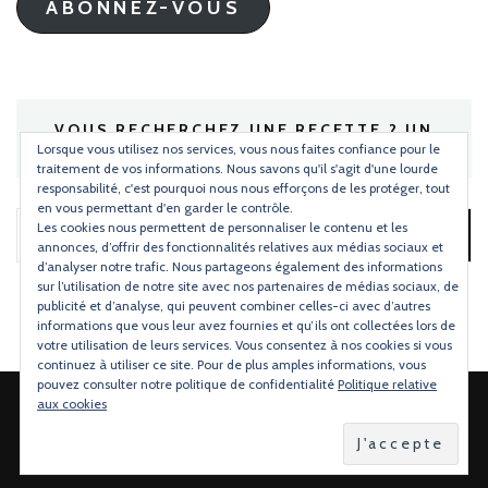
ABONNEZ-VOUS
VOUS RECHERCHEZ UNE RECETTE ? UN
INGRÉDIENT ?
Lorsque vous utilisez nos services, vous nous faites confiance pour le
traitement de vos informations. Nous savons qu'il s'agit d'une lourde
responsabilité, c'est pourquoi nous nous efforçons de les protéger, tout
en vous permettant d'en garder le contrôle.
Les cookies nous permettent de personnaliser le contenu et les
Rechercher :
annonces, d’offrir des fonctionnalités relatives aux médias sociaux et
d’analyser notre trafic. Nous partageons également des informations
sur l’utilisation de notre site avec nos partenaires de médias sociaux, de
publicité et d’analyse, qui peuvent combiner celles-ci avec d’autres
informations que vous leur avez fournies et qu’ils ont collectées lors de
votre utilisation de leurs services. Vous consentez à nos cookies si vous
continuez à utiliser ce site. Pour de plus amples informations, vous
pouvez consulter notre politique de confidentialité
Politique relative
aux cookies
2026 Copyright
Torchons & Serviettes
.
Blossom Mommy Blog |
Développé par
Blossom Themes
.Propulsé par
WordPress
.
Politique de confidentialité