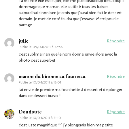
Ta recette elle est super, elle me plait beaucoup beaucoup c
dommage que maman elle a utilisé tous les fraises
aujourd’hui sinon ben je crois que j’aurai bien fait le dessert
demain. Je met de coté faudra que j’essaye. Merci pour le
partage
julie
Répondre
Publié le
09/04/2011 à 22:56
c’est sublime! rien que le nom donne envie alors avec la
photo c’est superbe!
manon du binome au fourneau
Répondre
Publié le
10/04/2011 à 16:01
j’ai envie de prendre ma fourchette à dessert et de plonger
dans ce dessert bravo !!
Doudoute
Répondre
Publié le
10/04/2011 à 21:10
c’est juste magnifique ^^ j’y plongerais bien ma petite