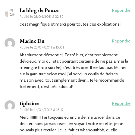
Le blog de Pouce
Répondre
Publié le
21/04/2011 à 22:35
c’est magnifique et merci pour toutes ces explications !
Marine Dn
Répondre
Publié le
23/04/2011 à 15:01
Absolument démentiel! Testé hier, c’est terriblement
délicieux, moi qui était pourtant certaine de ne pas aimer la
meringue (trop sucrée), c’est très bon. Il ne faut pas lésiner
sur la garniture selon moi. J’ai servi un coulis de fraises
maison avec, tout simplement divin… Je le recommande
fortement, c’est très addictif!
tiphaine
Répondre
Publié le
14/04/2012 à 18:12
Merci !!!!!!!!!!!! J ai toujours eu envie de me lancer dans ce
dessert sans jamais oser…en voyant votre recette, je ne
pouvais plus reculer…je l ai fait et whahouuhhh, quelle