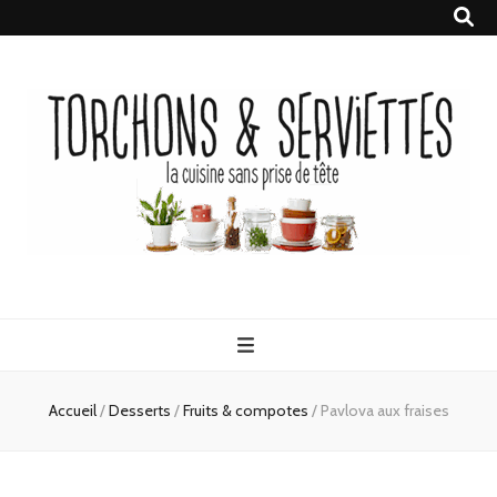
Torchons &
la cuisine sans prise de tête
Serviettes
Accueil
/
Desserts
/
Fruits & compotes
/
Pavlova aux fraises