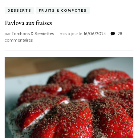
DESSERTS
FRUITS & COMPOTES
Pavlova aux fraises
par
Torchons & Serviettes
mis à jour le
16/06/2024
28
sur
commentaires
Pavlova
aux
fraises