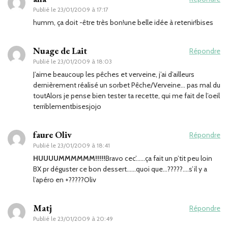
Publié le
23/01/2009 à 17:17
humm, ça doit -être très bon!une belle idée à retenir!bises
Nuage de Lait
Répondre
Publié le
23/01/2009 à 18:03
J’aime beaucoup les pêches et verveine, j’ai d’ailleurs
dernièrement réalisé un sorbet Pêche/Verveine… pas mal du
toutAlors je pense bien tester ta recette, qui me fait de l’oeil
terriblementbisesjojo
faure Oliv
Répondre
Publié le
23/01/2009 à 18:41
HUUUUMMMMMM!!!!!
Bravo cec’……ça fait un p’tit peu loin
BX pr déguster ce bon dessert……quoi que…?????….s’il y a
l’apéro en +?????Oliv
Matj
Répondre
Publié le
23/01/2009 à 20:49