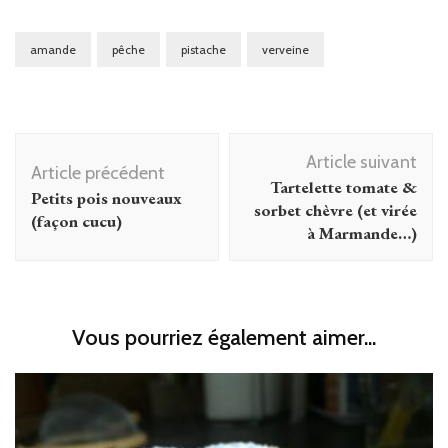
amande
pêche
pistache
verveine
Navigation
Article suivant
d'article
Article précédent
Tartelette tomate &
Petits pois nouveaux
sorbet chèvre (et virée
(façon cucu)
à Marmande…)
Vous pourriez également aimer...