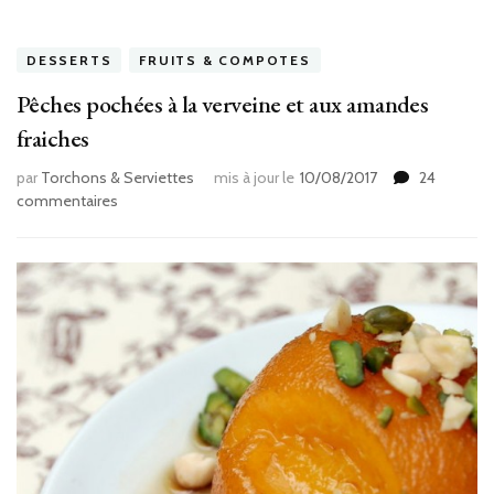
DESSERTS
FRUITS & COMPOTES
Pêches pochées à la verveine et aux amandes
fraiches
par
Torchons & Serviettes
mis à jour le
10/08/2017
24
sur
commentaires
Pêches
pochées
à
la
verveine
et
aux
amandes
fraiches