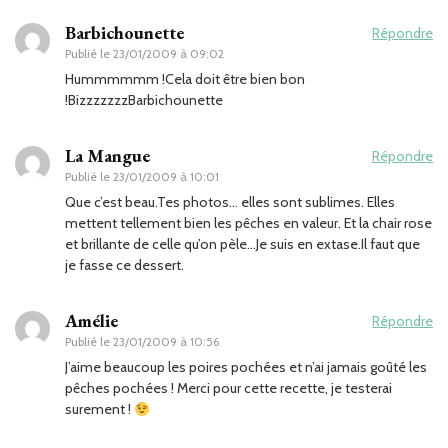
Barbichounette
Répondre
Publié le
23/01/2009 à 09:02
Hummmmmm !Cela doit être bien bon
!BizzzzzzzBarbichounette
La Mangue
Répondre
Publié le
23/01/2009 à 10:01
Que c’est beau.Tes photos… elles sont sublimes. Elles
mettent tellement bien les pêches en valeur. Et la chair rose
et brillante de celle qu’on pèle…Je suis en extase.Il faut que
je fasse ce dessert.
Amélie
Répondre
Publié le
23/01/2009 à 10:56
J’aime beaucoup les poires pochées et n’ai jamais goûté les
pêches pochées ! Merci pour cette recette, je testerai
surement !