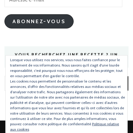
e-
mail
ABONNEZ-VOUS
VOUS RECHERCHEZ UNE RECETTE ? UN
INGRÉDIENT ?
Lorsque vous utilisez nos services, vous nous faites confiance pour le
traitement de vos informations. Nous savons qu'il s'agit d'une lourde
responsabilité, c'est pourquoi nous nous efforçons de les protéger, tout
en vous permettant d'en garder le contrôle.
Les cookies nous permettent de personnaliser le contenu et les
Rechercher :
annonces, d’offrir des fonctionnalités relatives aux médias sociaux et
d’analyser notre trafic. Nous partageons également des informations
sur l’utilisation de notre site avec nos partenaires de médias sociaux, de
publicité et d’analyse, qui peuvent combiner celles-ci avec d’autres
informations que vous leur avez fournies et qu’ils ont collectées lors de
votre utilisation de leurs services. Vous consentez à nos cookies si vous
continuez à utiliser ce site. Pour de plus amples informations, vous
pouvez consulter notre politique de confidentialité
Politique relative
aux cookies
2026 Copyright
Torchons & Serviettes
.
Blossom Mommy Blog |