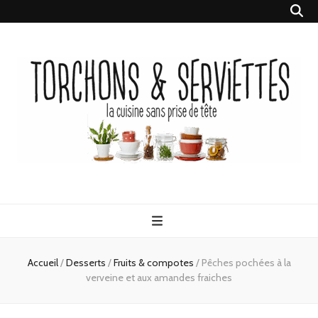
Torchons &
la cuisine sans prise de tête
Serviettes
Accueil
/
Desserts
/
Fruits & compotes
/
Pêches pochées à la
verveine et aux amandes fraiches