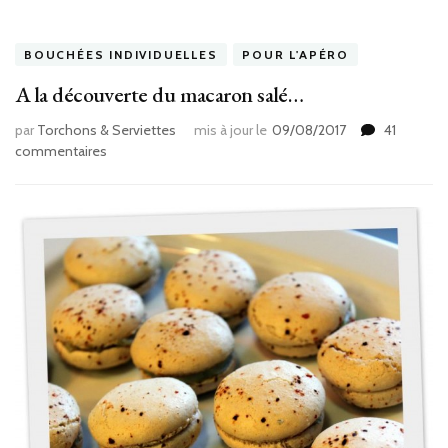
BOUCHÉES INDIVIDUELLES
POUR L'APÉRO
A la découverte du macaron salé…
par
Torchons & Serviettes
mis à jour le
09/08/2017
41
sur
commentaires
A
la
découverte
du
macaron
salé…