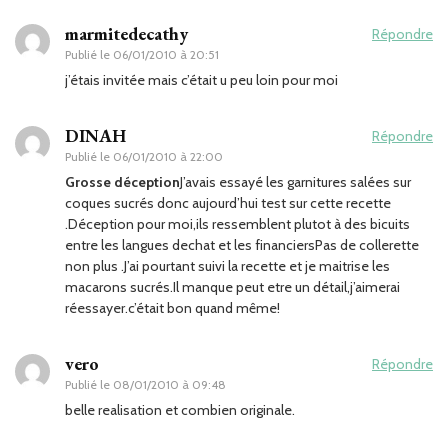
marmitedecathy
Répondre
Publié le
06/01/2010 à 20:51
j’étais invitée mais c’était u peu loin pour moi
DINAH
Répondre
Publié le
06/01/2010 à 22:00
Grosse déception
J’avais essayé les garnitures salées sur
coques sucrés donc aujourd’hui test sur cette recette
.Déception pour moi,ils ressemblent plutot à des bicuits
entre les langues dechat et les financiersPas de collerette
non plus .J’ai pourtant suivi la recette et je maitrise les
macarons sucrés.Il manque peut etre un détail,j’aimerai
réessayer.c’était bon quand même!
vero
Répondre
Publié le
08/01/2010 à 09:48
belle realisation et combien originale.