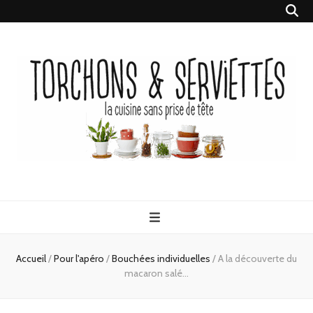
Torchons &
la cuisine sans prise de tête
Serviettes
Accueil
/
Pour l'apéro
/
Bouchées individuelles
/
A la découverte du
macaron salé…