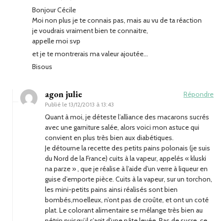
Bonjour Cécile
Moi non plus je te connais pas, mais au vu de ta réaction
je voudrais vraiment bien te connaitre,
appelle moi svp
et je te montrerais ma valeur ajoutée…
Bisous
agon julie
Répondre
Publié le
13/12/2013 à 13:43
Quant à moi, je déteste l’alliance des macarons sucrés
avec une garniture salée, alors voici mon astuce qui
convient en plus très bien aux diabétiques.
Je détourne la recette des petits pains polonais (je suis
du Nord de la France) cuits à la vapeur, appelés « kluski
na parze » , que je réalise à l’aide d’un verre à liqueur en
guise d’emporte pièce. Cuits à la vapeur, sur un torchon,
les mini-petits pains ainsi réalisés sont bien
bombés,moelleux, n’ont pas de croûte, et ont un coté
plat. Le colorant alimentaire se mélange très bien au
pétrin puisqu’il s’agit d’une pâte levée. Pas de sucre, ce