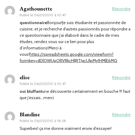
Agathounette
Répondre
Publié le
06/01/2010 à 10:47
questionnaire
Bonjour!Je suis étudiante et passionnée de
cuisine, et je recherche d’autres passionnés pour répondre a
ce questionnaire que j’ai élaboré dans le cadre de mes
études, rendez vous sur ce lien pour plus
d’informations!Merci à
vous!
https://spreadsheets.google.com/viewform?
formkey=dDlOWUpORVRkcHlJRTJqcUlpMy1HMlE6MQ
elise
Répondre
Publié le
06/01/2010 à 10:47
oui bluffant
une découverte certainement en bouche !!! faut
que j’essais…merci
Blandine
Répondre
Publié le
06/01/2010 à 18:28
Superbes! ça me donne vraiment envie d’essayer!