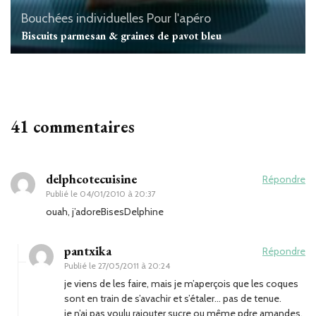
Bouchées individuelles
Pour l'apéro
Biscuits parmesan & graines de pavot bleu
41 commentaires
delphcotecuisine
Répondre
Publié le
04/01/2010 à 20:37
ouah, j’adoreBisesDelphine
pantxika
Répondre
Publié le
27/05/2011 à 20:24
je viens de les faire, mais je m’aperçois que les coques
sont en train de s’avachir et s’étaler… pas de tenue.
je n’ai pas voulu rajouter sucre ou même pdre amandes,