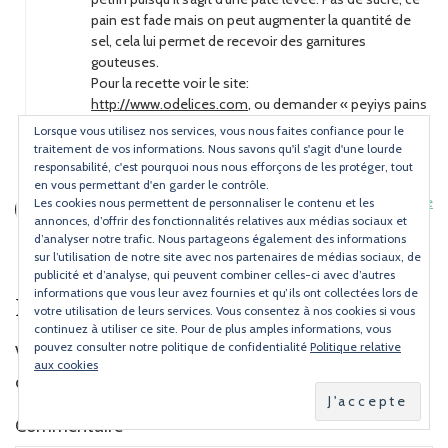
pain est fade mais on peut augmenter la quantité de
sel, cela lui permet de recevoir des garnitures
gouteuses.
Pour la recette voir le site:
http://www.odelices.com
, ou demander « peyiys pains
polonais à la vapeur.
Lorsque vous utilisez nos services, vous nous faites confiance pour le
Un clin d’œil à nos amis polonais en passant
traitement de vos informations. Nous savons qu'il s'agit d'une lourde
responsabilité, c'est pourquoi nous nous efforçons de les protéger, tout
en vous permettant d'en garder le contrôle.
Elisa
Répondre
Les cookies nous permettent de personnaliser le contenu et les
annonces, d’offrir des fonctionnalités relatives aux médias sociaux et
Publié le
30/04/2016 à 13:08
d’analyser notre trafic. Nous partageons également des informations
Super la veste et la recette à l’air top
sur l’utilisation de notre site avec nos partenaires de médias sociaux, de
publicité et d’analyse, qui peuvent combiner celles-ci avec d’autres
informations que vous leur avez fournies et qu’ils ont collectées lors de
Laisser un commentaire
votre utilisation de leurs services. Vous consentez à nos cookies si vous
continuez à utiliser ce site. Pour de plus amples informations, vous
pouvez consulter notre politique de confidentialité
Politique relative
Votre adresse e-mail ne sera pas publiée.
Les champs
aux cookies
obligatoires sont indiqués avec
*
Commentaire